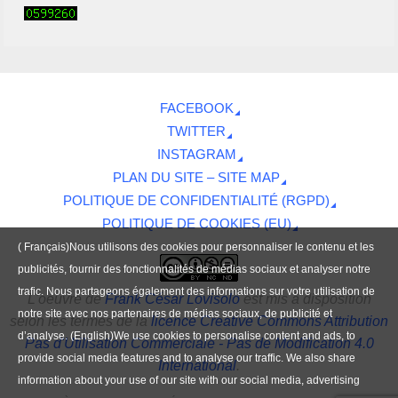
FACEBOOK
TWITTER
INSTAGRAM
PLAN DU SITE – SITE MAP
POLITIQUE DE CONFIDENTIALITÉ (RGPD)
POLITIQUE DE COOKIES (EU)
( Français)Nous utilisons des cookies pour personnaliser le contenu et les
publicités, fournir des fonctionnalités de médias sociaux et analyser notre
trafic. Nous partageons également des informations sur votre utilisation de
L'oeuvre
de
Frank César Lovisolo
est mis à disposition
notre site avec nos partenaires de médias sociaux, de publicité et
selon les termes de la
licence Creative Commons Attribution
d’analyse. (English)We use cookies to personalise content and ads, to
Pas d'Utilisation Commerciale - Pas de Modification 4.0
provide social media features and to analyse our traffic. We also share
International
.
information about your use of our site with our social media, advertising