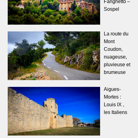
Fanghetto –
Sospel
La route du
Mont
Coudon,
nuageuse,
pluvieuse et
brumeuse
Aigues-
Mortes :
Louis IX ,
les Italiens