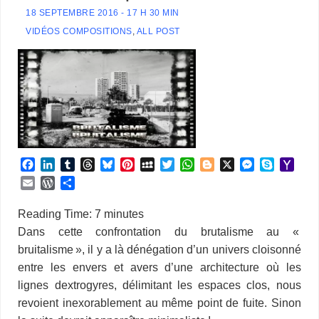
18 SEPTEMBRE 2016 - 17 H 30 MIN
VIDÉOS COMPOSITIONS
,
ALL POST
F
L
T
T
B
P
M
T
W
B
X
M
S
Y
a
i
u
h
l
i
y
w
h
l
e
k
a
E
W
P
c
n
m
r
u
n
S
i
a
o
s
y
h
m
o
a
e
k
b
e
e
t
p
t
t
g
s
p
o
a
r
r
Reading Time:
7
minutes
b
e
l
a
s
e
a
t
s
g
e
e
o
i
d
t
Dans cette confrontation du brutalisme au «
o
d
r
d
k
r
c
e
A
e
n
M
l
P
a
bruitalisme », il y a là dénégation d’un univers cloisonné
o
I
s
y
e
e
r
p
r
g
a
r
g
k
n
s
p
e
i
entre les envers et avers d’une architecture où les
e
e
t
r
l
s
r
lignes dextrogyres, délimitant les espaces clos, nous
s
revoient inexorablement au même point de fuite. Sinon