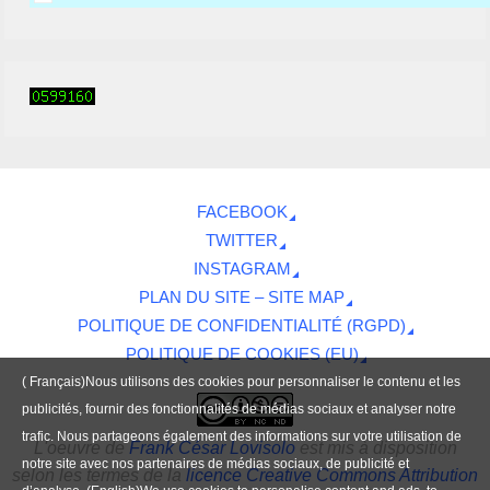
FACEBOOK
TWITTER
INSTAGRAM
PLAN DU SITE – SITE MAP
POLITIQUE DE CONFIDENTIALITÉ (RGPD)
POLITIQUE DE COOKIES (EU)
( Français)Nous utilisons des cookies pour personnaliser le contenu et les
publicités, fournir des fonctionnalités de médias sociaux et analyser notre
trafic. Nous partageons également des informations sur votre utilisation de
L'oeuvre
de
Frank César Lovisolo
est mis à disposition
notre site avec nos partenaires de médias sociaux, de publicité et
selon les termes de la
licence Creative Commons Attribution