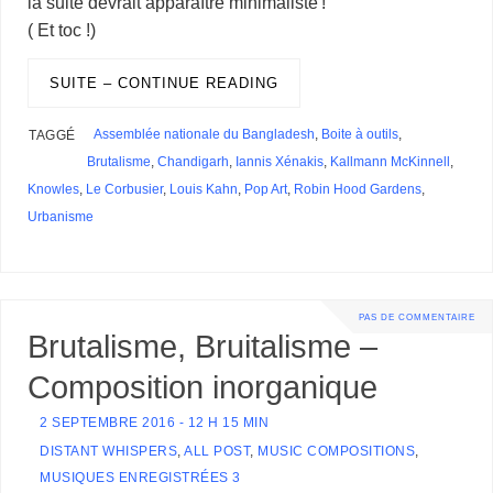
la suite devrait apparaître minimaliste !
( Et toc !)
SUITE – CONTINUE READING
Assemblée nationale du Bangladesh
,
Boite à outils
,
TAGGÉ
Brutalisme
,
Chandigarh
,
Iannis Xénakis
,
Kallmann McKinnell
,
Knowles
,
Le Corbusier
,
Louis Kahn
,
Pop Art
,
Robin Hood Gardens
,
Urbanisme
PAS DE COMMENTAIRE
Brutalisme, Bruitalisme –
Composition inorganique
2 SEPTEMBRE 2016 - 12 H 15 MIN
DISTANT WHISPERS
,
ALL POST
,
MUSIC COMPOSITIONS
,
MUSIQUES ENREGISTRÉES 3