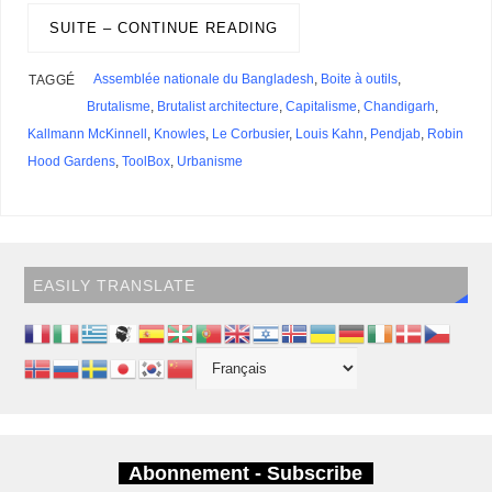
o
I
s
y
e
e
r
p
r
g
a
r
g
k
n
s
p
e
i
SUITE – CONTINUE READING
e
e
t
r
l
s
r
s
Assemblée nationale du Bangladesh
,
Boite à outils
,
TAGGÉ
Brutalisme
,
Brutalist architecture
,
Capitalisme
,
Chandigarh
,
Kallmann McKinnell
,
Knowles
,
Le Corbusier
,
Louis Kahn
,
Pendjab
,
Robin
Hood Gardens
,
ToolBox
,
Urbanisme
EASILY TRANSLATE
Abonnement - Subscribe