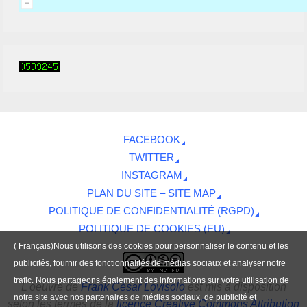
FACEBOOK
TWITTER
INSTAGRAM
PLAN DU SITE – SITE MAP
POLITIQUE DE CONFIDENTIALITÉ (RGPD)
POLITIQUE DE COOKIES (EU)
( Français)Nous utilisons des cookies pour personnaliser le contenu et les
publicités, fournir des fonctionnalités de médias sociaux et analyser notre
trafic. Nous partageons également des informations sur votre utilisation de
L'oeuvre
de
Frank César Lovisolo
est mis à disposition
notre site avec nos partenaires de médias sociaux, de publicité et
selon les termes de la
licence Creative Commons Attribution