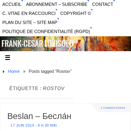
ACCUEIL
ABONNEMENT – SUBSCRIBE
CONTACT
C. VITAE EN RACCOURCI
COPYRIGHT ©
PLAN DU SITE – SITE MAP
POLITIQUE DE CONFIDENTIALITÉ (RGPD)
FRANK-CESAR LOVISOLO
ARTISTE PLURIDISCIPLINAIRE LIBERTAIRE - MUSIQUE,
SON, PHOTOGRAPHIE, ARTS NUMÉRIQUES, VIDÉO.
Home
»
Posts tagged "Rostov"
ÉTIQUETTE :
ROSTOV
2 COMMENTAIRES
Beslan – Бесла́н
17 JUIN 2010 - 8 H 30 MIN