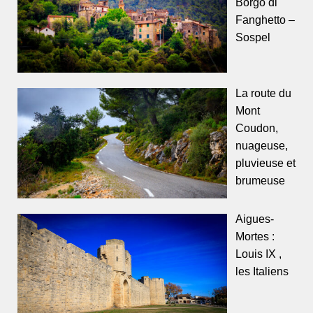
Borgo di
Fanghetto –
Sospel
La route du
Mont
Coudon,
nuageuse,
pluvieuse et
brumeuse
Aigues-
Mortes :
Louis IX ,
les Italiens