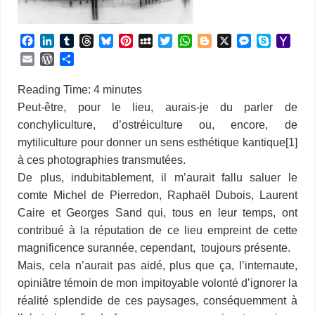
F
L
T
T
B
P
M
T
W
B
X
M
S
Y
a
i
u
h
l
i
y
w
h
l
e
k
a
E
W
P
c
n
m
r
u
n
S
i
a
o
s
y
h
m
o
a
e
k
b
e
e
t
p
t
t
g
s
p
o
a
r
r
Reading Time:
4
minutes
b
e
l
a
s
e
a
t
s
g
e
e
o
i
d
t
Peut-être, pour le lieu, aurais-je du parler de
o
d
r
d
k
r
c
e
A
e
n
M
l
P
a
conchyliculture, d’ostréiculture ou, encore, de
o
I
s
y
e
e
r
p
r
g
a
r
g
k
n
s
p
e
i
mytiliculture pour donner un sens esthétique kantique[1]
e
e
t
r
l
s
r
à ces photographies transmutées.
s
De plus, indubitablement, il m’aurait fallu saluer le
comte Michel de Pierredon, Raphaël Dubois, Laurent
Caire et Georges Sand qui, tous en leur temps, ont
contribué à la réputation de ce lieu empreint de cette
magnificence surannée, cependant, toujours présente.
Mais, cela n’aurait pas aidé, plus que ça, l’internaute,
opiniâtre témoin de mon impitoyable volonté d’ignorer la
réalité splendide de ces paysages, conséquemment à