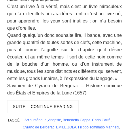
s
C’est un livre à la vérité, mais c’est un livre miraculeux
qui n’a ni feuillets ni caractères ; enfin c’est un livre où,
pour apprendre, les yeux sont inutiles ; on n’a besoin
que d’oreilles.
Quand quelqu’un donc souhaite lire, il bande, avec une
grande quantité de toutes sortes de clefs, cette machine,
puis il tourne l’aiguille sur le chapitre qu’il désire
écouter, et au même temps il sort de cette noix comme
de la bouche d’un homme, ou d’un instrument de
musique, tous les sons distincts et différents qui servent,
entre les grands lunaires, à l’expression du langage. »
Savinien de Cyrano de Bergerac – Histoire comique
des États et Empires de la Lune (1657)
SUITE – CONTINUE READING
Art numérique
,
Artopsie
,
Benedetta Cappa
,
Carlo Carrà
,
TAGGÉ
Cyrano de Bergerac
,
EMILE ZOLA
,
Filippo Tommaso Marinetti
,