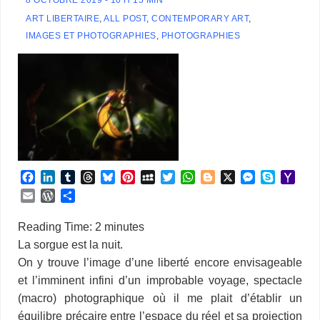
ART LIBERTAIRE
,
ALL POST
,
CONTEMPORARY ART
,
IMAGES ET PHOTOGRAPHIES
,
PHOTOGRAPHIES
F
L
T
T
B
P
M
T
W
B
X
M
S
Y
a
i
u
h
l
i
y
w
h
l
e
k
a
E
W
P
c
n
m
r
u
n
S
i
a
o
s
y
h
m
o
a
e
k
b
e
e
t
p
t
t
g
s
p
o
a
r
r
Reading Time:
2
minutes
b
e
l
a
s
e
a
t
s
g
e
e
o
i
d
t
La sorgue est la nuit.
o
d
r
d
k
r
c
e
A
e
n
M
l
P
a
On y trouve l’image d’une liberté encore envisageable
o
I
s
y
e
e
r
p
r
g
a
r
g
k
n
s
p
e
i
et l’imminent infini d’un improbable voyage, spectacle
e
e
t
r
l
s
r
(macro) photographique où il me plait d’établir un
s
équilibre précaire entre l’espace du réel et sa projection