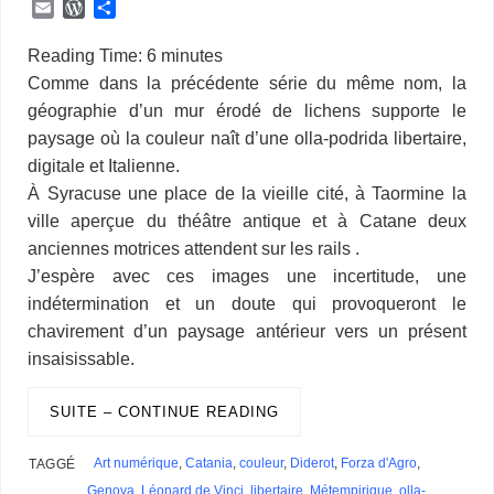
a
i
u
h
l
i
y
w
h
l
e
k
a
E
W
P
c
n
m
r
u
n
S
i
a
o
s
y
h
m
o
a
e
k
b
e
e
t
p
t
t
g
s
p
o
a
r
r
Reading Time:
6
minutes
b
e
l
a
s
e
a
t
s
g
e
e
o
i
d
t
Comme dans la précédente série du même nom, la
o
d
r
d
k
r
c
e
A
e
n
M
l
P
a
géographie d’un mur érodé de lichens supporte le
o
I
s
y
e
e
r
p
r
g
a
r
g
k
n
s
p
e
i
paysage où la couleur naît d’une olla-podrida libertaire,
e
e
t
r
l
s
r
digitale et Italienne.
s
À Syracuse une place de la vieille cité, à Taormine la
ville aperçue du théâtre antique et à Catane deux
anciennes motrices attendent sur les rails .
J’espère avec ces images une incertitude, une
indétermination et un doute qui provoqueront le
chavirement d’un paysage antérieur vers un présent
insaisissable.
SUITE – CONTINUE READING
Art numérique
,
Catania
,
couleur
,
Diderot
,
Forza d'Agro
,
TAGGÉ
Genova
,
Léonard de Vinci
,
libertaire
,
Métempirique
,
olla-