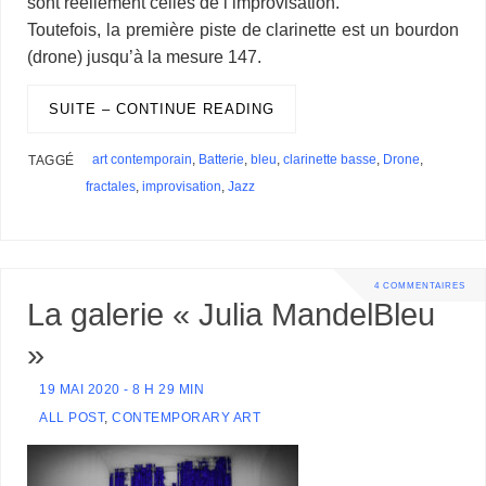
sont réellement celles de l’improvisation.
s
Toutefois, la première piste de clarinette est un bourdon
(drone) jusqu’à la mesure 147.
SUITE – CONTINUE READING
art contemporain
,
Batterie
,
bleu
,
clarinette basse
,
Drone
,
TAGGÉ
fractales
,
improvisation
,
Jazz
4 COMMENTAIRES
La galerie « Julia MandelBleu
»
19 MAI 2020 - 8 H 29 MIN
ALL POST
,
CONTEMPORARY ART