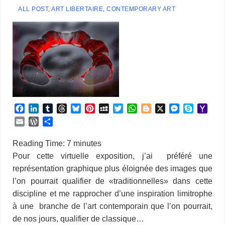
ALL POST
,
ART LIBERTAIRE
,
CONTEMPORARY ART
F
L
T
T
B
P
M
T
W
B
X
M
S
Y
a
i
u
h
l
i
y
w
h
l
e
k
a
E
W
P
c
n
m
r
u
n
S
i
a
o
s
y
h
m
o
a
e
k
b
e
e
t
p
t
t
g
s
p
o
a
r
r
Reading Time:
7
minutes
b
e
l
a
s
e
a
t
s
g
e
e
o
i
d
t
Pour cette virtuelle exposition, j’ai préféré une
o
d
r
d
k
r
c
e
A
e
n
M
l
P
a
représentation graphique plus éloignée des images que
o
I
s
y
e
e
r
p
r
g
a
r
g
k
n
s
p
e
i
l’on pourrait qualifier de «traditionnelles» dans cette
e
e
t
r
l
s
r
discipline et me rapprocher d’une inspiration limitrophe
s
à une branche de l’art contemporain que l’on pourrait,
de nos jours, qualifier de classique…