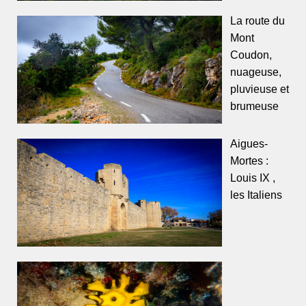
La route du
Mont
Coudon,
nuageuse,
pluvieuse et
brumeuse
Aigues-
Mortes :
Louis IX ,
les Italiens