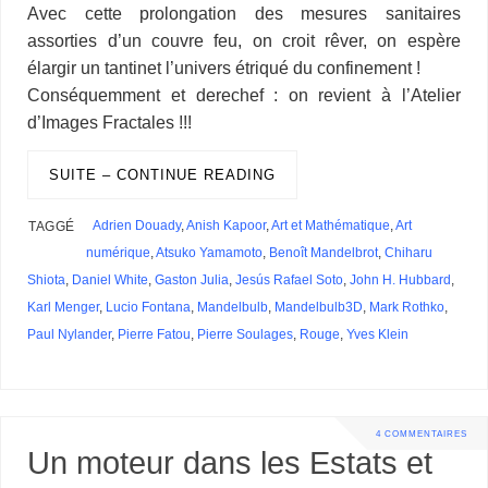
Avec cette prolongation des mesures sanitaires
assorties d’un couvre feu, on croit rêver, on espère
élargir un tantinet l’univers étriqué du confinement !
Conséquemment et derechef : on revient à l’Atelier
d’Images Fractales !!!
SUITE – CONTINUE READING
Adrien Douady
,
Anish Kapoor
,
Art et Mathématique
,
Art
TAGGÉ
numérique
,
Atsuko Yamamoto
,
Benoît Mandelbrot
,
Chiharu
Shiota
,
Daniel White
,
Gaston Julia
,
Jesús Rafael Soto
,
John H. Hubbard
,
Karl Menger
,
Lucio Fontana
,
Mandelbulb
,
Mandelbulb3D
,
Mark Rothko
,
Paul Nylander
,
Pierre Fatou
,
Pierre Soulages
,
Rouge
,
Yves Klein
4 COMMENTAIRES
Un moteur dans les Estats et