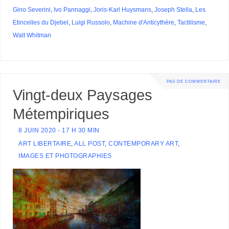
Gino Severini
,
Ivo Pannaggi
,
Joris-Karl Huysmans
,
Joseph Stella
,
Les
Etincelles du Djebel
,
Luigi Russolo
,
Machine d'Anticythère
,
Tactilisme
,
Walt Whitman
PAS DE COMMENTAIRE
Vingt-deux Paysages
Métempiriques
8 JUIN 2020 - 17 H 30 MIN
ART LIBERTAIRE
,
ALL POST
,
CONTEMPORARY ART
,
IMAGES ET PHOTOGRAPHIES