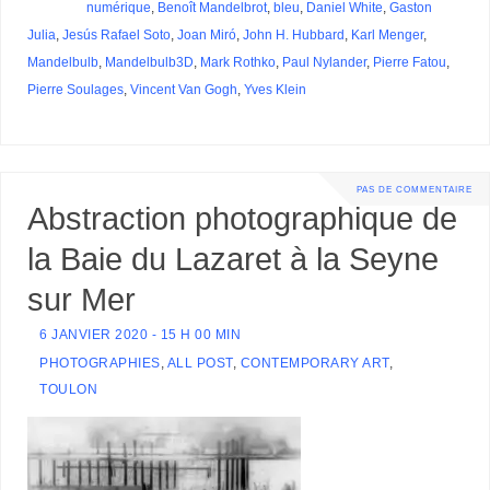
numérique
,
Benoît Mandelbrot
,
bleu
,
Daniel White
,
Gaston
Julia
,
Jesús Rafael Soto
,
Joan Miró
,
John H. Hubbard
,
Karl Menger
,
Mandelbulb
,
Mandelbulb3D
,
Mark Rothko
,
Paul Nylander
,
Pierre Fatou
,
Pierre Soulages
,
Vincent Van Gogh
,
Yves Klein
PAS DE COMMENTAIRE
Abstraction photographique de
la Baie du Lazaret à la Seyne
sur Mer
6 JANVIER 2020 - 15 H 00 MIN
PHOTOGRAPHIES
,
ALL POST
,
CONTEMPORARY ART
,
TOULON