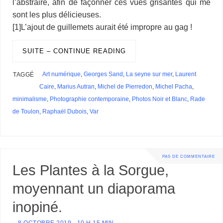
l’abstraire, afin de façonner ces vues grisantes qui me
sont les plus délicieuses.
[1]L’ajout de guillemets aurait été impropre au gag !
SUITE – CONTINUE READING
Art numérique
,
Georges Sand
,
La seyne sur mer
,
Laurent
TAGGÉ
Caire
,
Marius Autran
,
Michel de Pierredon
,
Michel Pacha
,
minimalisme
,
Photographie contemporaine
,
Photos Noir et Blanc
,
Rade
de Toulon
,
Raphaël Dubois
,
Var
PAS DE COMMENTAIRE
Les Plantes à la Sorgue,
moyennant un diaporama
inopiné.
8 OCTOBRE 2019 - 10 H 15 MIN