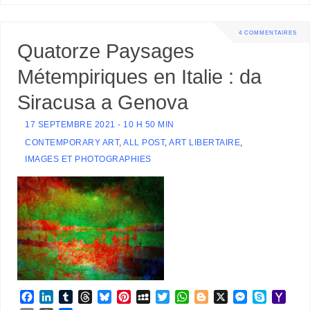
4 COMMENTAIRES
Quatorze Paysages
Métempiriques en Italie : da
Siracusa a Genova
17 SEPTEMBRE 2021 - 10 H 50 MIN
CONTEMPORARY ART
,
ALL POST
,
ART LIBERTAIRE
,
IMAGES ET PHOTOGRAPHIES
F
L
T
T
B
P
M
T
W
B
X
M
S
Y