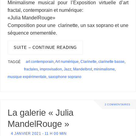
Minimalisme musical pour l’Exposition virtuelle d’art
o
d
r
d
k
r
c
e
A
e
n
M
l
P
a
fractal, contemporain et numérique:
o
I
s
y
e
e
r
p
r
g
a
r
g
k
n
s
p
e
i
«Julia MandelRouge»
e
e
t
r
l
s
r
Composition pour une clarinette, un sax soprano et une
s
séquence ornementée.
SUITE – CONTINUE READING
art contemporain
,
Art numérique
,
Clarinette
,
clarinette basse
,
TAGGÉ
fractales
,
improvisation
,
Jazz
,
Mandelbrot
,
minimalisme
,
musique expérimentale
,
saxophone soprano
2 COMMENTAIRES
La galerie « Julia
MandelRouge »
4 JANVIER 2021 - 11 H 00 MIN