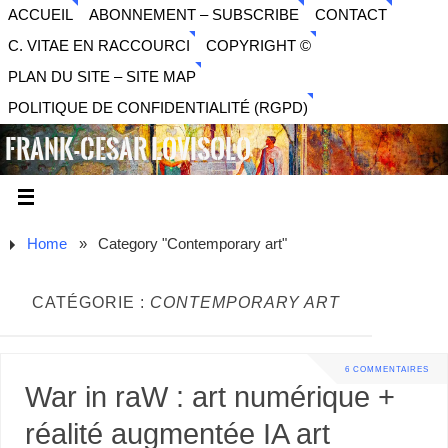
ACCUEIL
ABONNEMENT – SUBSCRIBE
CONTACT
C. VITAE EN RACCOURCI
COPYRIGHT ©
PLAN DU SITE – SITE MAP
POLITIQUE DE CONFIDENTIALITÉ (RGPD)
FRANK-CESAR LOVISOLO
ARTISTE PLURIDISCIPLINAIRE LIBERTAIRE - MUSIQUE,
SON, PHOTOGRAPHIE, ARTS NUMÉRIQUES, VIDÉO.
Home
»
Category "Contemporary art"
CATÉGORIE :
CONTEMPORARY ART
6 COMMENTAIRES
War in raW : art numérique +
réalité augmentée IA art