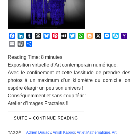
F
L
T
T
B
P
M
T
W
B
X
M
S
Y
a
i
u
h
l
i
y
w
h
l
e
k
a
E
W
P
c
n
m
r
u
n
S
i
a
o
s
y
h
m
o
a
e
k
b
e
e
t
p
t
t
g
s
p
o
a
r
r
Reading Time:
8
minutes
b
e
l
a
s
e
a
t
s
g
e
e
o
i
d
t
Exposition virtuelle d’Art contemporain numérique.
o
d
r
d
k
r
c
e
A
e
n
M
l
P
a
Avec le confinement et cette lassitude de prendre des
o
I
s
y
e
e
r
p
r
g
a
r
g
k
n
s
p
e
i
photos à un maximum d’un kilomètre du domicile, on
e
e
t
r
l
s
r
espère élargir un peu son univers !
s
Conséquemment et sans coup férir :
Atelier d’Images Fractales !!!
SUITE – CONTINUE READING
Adrien Douady
,
Anish Kapoor
,
Art et Mathématique
,
Art
TAGGÉ