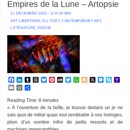
Empires de la Lune – Artopsie
21 DÉCEMBRE 2020 - 11 H 00 MIN
ART LIBERTAIRE
,
ALL POST
,
CONTEMPORARY ART
,
LITTÉRATURE
,
POÉSIE
F
L
T
T
B
P
M
T
W
B
X
M
S
Y
a
i
u
h
l
i
y
w
h
l
e
k
a
E
W
P
c
n
m
r
u
n
S
i
a
o
s
y
h
m
o
a
e
k
b
e
e
t
p
t
t
g
s
p
o
a
r
r
Reading Time:
8
minutes
b
e
l
a
s
e
a
t
s
g
e
e
o
i
d
t
« À l’ouverture de la boîte, je trouvai dedans un je ne
o
d
r
d
k
r
c
e
A
e
n
M
l
P
a
sais quoi de métal quasi tout semblable à nos horloges,
o
I
s
y
e
e
r
p
r
g
a
r
g
k
n
s
p
e
i
plein d’un nombre infini de petits ressorts et de
e
e
t
r
l
s
r
machines imperceptibles.