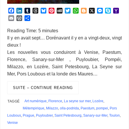
F
L
T
T
B
P
M
T
W
B
X
M
S
Y
a
i
u
h
l
i
y
w
h
l
e
k
a
E
W
P
c
n
m
r
u
n
S
i
a
o
s
y
h
m
o
a
e
k
b
e
e
t
p
t
t
g
s
p
o
a
r
r
Reading Time:
5
minutes
b
e
l
a
s
e
a
t
s
g
e
e
o
i
d
t
Il y en avait sept… Dorénavant il y en a vingt-deux, vingt
o
d
r
d
k
r
c
e
A
e
n
M
l
P
a
dieux !
o
I
s
y
e
e
r
p
r
g
a
r
g
k
n
s
p
e
i
Les nouvelles vous conduiront à Venise, Paestum,
e
e
t
r
l
s
r
Florence, Sanary-sur-Mer , Puyloubier, Pompéi,
s
Milazzo, en Lozére, Saint Petesbourg, La Seyne sur
Mer, Pors Loubous et la londe des Maures…
SUITE – CONTINUE READING
Art numérique
,
Florence
,
La seyne sur mer
,
Lozére
,
TAGGÉ
Métempirique
,
Milazzo
,
olla-podrida
,
Paestum
,
pompei
,
Pors
Loubous
,
Prague
,
Puyloubier
,
Saint Petesbourg
,
Sanary-sur-Mer
,
Toulon
,
Venise