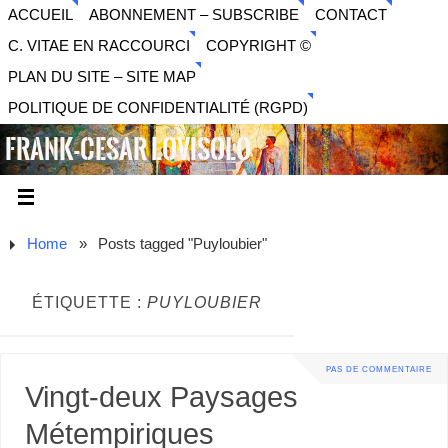
ACCUEIL
ABONNEMENT – SUBSCRIBE
CONTACT
C. VITAE EN RACCOURCI
COPYRIGHT ©
PLAN DU SITE – SITE MAP
POLITIQUE DE CONFIDENTIALITÉ (RGPD)
FRANK-CESAR LOVISOLO
ARTISTE PLURIDISCIPLINAIRE LIBERTAIRE - MUSIQUE,
SON, PHOTOGRAPHIE, ARTS NUMÉRIQUES, VIDÉO.
Home
»
Posts tagged "Puyloubier"
ÉTIQUETTE :
PUYLOUBIER
PAS DE COMMENTAIRE
Vingt-deux Paysages
Métempiriques