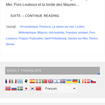
Mer, Pors Loubous et la londe des Maures…
SUITE – CONTINUE READING
Art numérique
,
Florence
,
La seyne sur mer
,
Lozére
,
TAGGÉ
Métempirique
,
Milazzo
,
olla-podrida
,
Paestum
,
pompei
,
Pors
Loubous
,
Prague
,
Puyloubier
,
Saint Petesbourg
,
Sanary-sur-Mer
,
Toulon
,
Venise
EASILY TRANSLATE