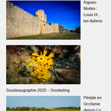
Aigues-
Mortes :
Louis IX ,
les Italiens
Sousleaugraphie 2025 – Snorkeling
Périple en
Occitanie
depuis Lo