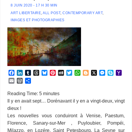
8 JUIN 2020 - 17 H 30 MIN
ART LIBERTAIRE
,
ALL POST
,
CONTEMPORARY ART
,
IMAGES ET PHOTOGRAPHIES
F
L
T
T
B
P
M
T
W
B
X
M
S
Y
a
i
u
h
l
i
y
w
h
l
e
k
a
E
W
P
c
n
m
r
u
n
S
i
a
o
s
y
h
m
o
a
e
k
b
e
e
t
p
t
t
g
s
p
o
a
r
r
Reading Time:
5
minutes
b
e
l
a
s
e
a
t
s
g
e
e
o
i
d
t
Il y en avait sept… Dorénavant il y en a vingt-deux, vingt
o
d
r
d
k
r
c
e
A
e
n
M
l
P
a
dieux !
o
I
s
y
e
e
r
p
r
g
a
r
g
k
n
s
p
e
i
Les nouvelles vous conduiront à Venise, Paestum,
e
e
t
r
l
s
r
Florence, Sanary-sur-Mer , Puyloubier, Pompéi,
s
Milazzo, en Lozére, Saint Petesbourg, La Seyne sur