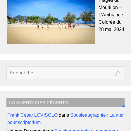
Plages du
Mourillon –
L’Ambiance
Colorée du
28 mai 2024
COMMENTAIRES RÉCENTS
Frank César LOVISOLO
dans
Sousleaugraphie : La mer
pour scriptorium
Hélène Darcourt
dans
Sousleaugraphie : La mer pour