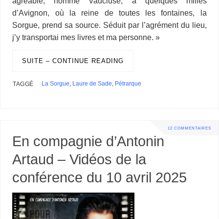
agréable, nommé Vaucluse, à quelques milles
o
I
s
y
e
e
r
p
r
g
a
r
g
k
n
s
p
e
i
d’Avignon, où la reine de toutes les fontaines, la
e
e
t
r
l
s
r
Sorgue, prend sa source. Séduit par l’agrément du lieu,
s
j’y transportai mes livres et ma personne. »
SUITE – CONTINUE READING
La Sorgue
,
Laure de Sade
,
Pétrarque
TAGGÉ
12 COMMENTAIRES
En compagnie d’Antonin
Artaud – Vidéos de la
conférence du 10 avril 2025