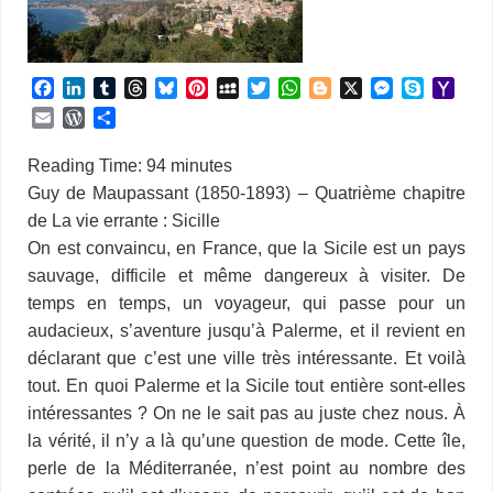
F
L
T
T
B
P
M
T
W
B
X
M
S
Y
a
i
u
h
l
i
y
w
h
l
e
k
a
E
W
P
c
n
m
r
u
n
S
i
a
o
s
y
h
m
o
a
e
k
b
e
e
t
p
t
t
g
s
p
o
a
r
r
Reading Time:
94
minutes
b
e
l
a
s
e
a
t
s
g
e
e
o
i
d
t
Guy de Maupassant (1850-1893) – Quatrième chapitre
o
d
r
d
k
r
c
e
A
e
n
M
l
P
a
de La vie errante : Sicille
o
I
s
y
e
e
r
p
r
g
a
r
g
k
n
s
p
e
i
On est convaincu, en France, que la Sicile est un pays
e
e
t
r
l
s
r
sauvage, difficile et même dangereux à visiter. De
s
temps en temps, un voyageur, qui passe pour un
audacieux, s’aventure jusqu’à Palerme, et il revient en
déclarant que c’est une ville très intéressante. Et voilà
tout. En quoi Palerme et la Sicile tout entière sont-elles
intéressantes ? On ne le sait pas au juste chez nous. À
la vérité, il n’y a là qu’une question de mode. Cette île,
perle de la Méditerranée, n’est point au nombre des