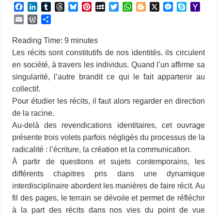
F
L
T
T
B
P
M
T
W
B
X
M
S
Y
a
i
u
h
l
i
y
w
h
l
e
k
a
E
W
P
c
n
m
r
u
n
S
i
a
o
s
y
h
m
o
a
e
k
b
e
e
t
p
t
t
g
s
p
o
a
r
r
Reading Time:
9
minutes
b
e
l
a
s
e
a
t
s
g
e
e
o
i
d
t
Les récits sont constitutifs de nos identités, ils circulent
o
d
r
d
k
r
c
e
A
e
n
M
l
P
a
en société, à travers les individus. Quand l’un affirme sa
o
I
s
y
e
e
r
p
r
g
a
r
g
k
n
s
p
e
i
singularité, l’autre brandit ce qui le fait appartenir au
e
e
t
r
l
s
r
collectif.
s
Pour étudier les récits, il faut alors regarder en direction
de la racine.
Au-delà des revendications identitaires, cet ouvrage
présente trois volets parfois négligés du processus de la
radicalité : l’écriture, la création et la communication.
À partir de questions et sujets contemporains, les
différents chapitres pris dans une dynamique
interdisciplinaire abordent les manières de faire récit. Au
fil des pages, le terrain se dévoile et permet de réfléchir
à la part des récits dans nos vies du point de vue