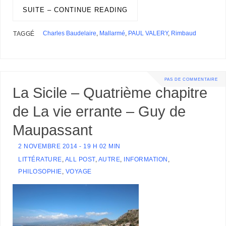
r
g
k
n
s
p
e
i
SUITE – CONTINUE READING
e
e
t
r
l
s
r
s
Charles Baudelaire
,
Mallarmé
,
PAUL VALERY
,
Rimbaud
TAGGÉ
PAS DE COMMENTAIRE
La Sicile – Quatrième chapitre
de La vie errante – Guy de
Maupassant
2 NOVEMBRE 2014 - 19 H 02 MIN
LITTÉRATURE
,
ALL POST
,
AUTRE
,
INFORMATION
,
PHILOSOPHIE
,
VOYAGE