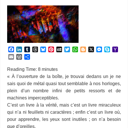
F
L
T
T
B
P
M
T
W
B
X
M
S
Y
a
i
u
h
l
i
y
w
h
l
e
k
a
E
W
P
c
n
m
r
u
n
S
i
a
o
s
y
h
m
o
a
e
k
b
e
e
t
p
t
t
g
s
p
o
a
r
r
Reading Time:
8
minutes
b
e
l
a
s
e
a
t
s
g
e
e
o
i
d
t
« À l’ouverture de la boîte, je trouvai dedans un je ne
o
d
r
d
k
r
c
e
A
e
n
M
l
P
a
sais quoi de métal quasi tout semblable à nos horloges,
o
I
s
y
e
e
r
p
r
g
a
r
g
k
n
s
p
e
i
plein d’un nombre infini de petits ressorts et de
e
e
t
r
l
s
r
machines imperceptibles.
s
C’est un livre à la vérité, mais c’est un livre miraculeux
qui n’a ni feuillets ni caractères ; enfin c’est un livre où,
pour apprendre, les yeux sont inutiles ; on n’a besoin
que d’oreilles.