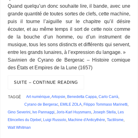
Quand quelqu’un donc souhaite lire, il bande, avec une
grande quantité de toutes sortes de clefs, cette machine,
puis il tourne l’aiguille sur le chapitre qu’il désire
écouter, et au même temps il sort de cette noix comme
de la bouche d’un homme, ou d’un instrument de
musique, tous les sons distincts et différents qui servent,
entre les grands lunaires, à l’expression du langage. »
Savinien de Cyrano de Bergerac – Histoire comique
des États et Empires de la Lune (1657)
SUITE – CONTINUE READING
Art numérique
,
Artopsie
,
Benedetta Cappa
,
Carlo Carrà
,
TAGGÉ
Cyrano de Bergerac
,
EMILE ZOLA
,
Filippo Tommaso Marinetti
,
Gino Severini
,
Ivo Pannaggi
,
Joris-Karl Huysmans
,
Joseph Stella
,
Les
Etincelles du Djebel
,
Luigi Russolo
,
Machine d'Anticythère
,
Tactilisme
,
Walt Whitman