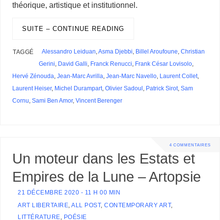
théorique, artistique et institutionnel.
SUITE – CONTINUE READING
Alessandro Leiduan
,
Asma Djebbi
,
Billel Aroufoune
,
Christian
TAGGÉ
Gerini
,
David Galli
,
Franck Renucci
,
Frank César Lovisolo
,
Hervé Zénouda
,
Jean-Marc Avrilla
,
Jean-Marc Navello
,
Laurent Collet
,
Laurent Heiser
,
Michel Durampart
,
Olivier Sadoul
,
Patrick Sirot
,
Sam
Cornu
,
Sami Ben Amor
,
Vincent Berenger
4 COMMENTAIRES
Un moteur dans les Estats et
Empires de la Lune – Artopsie
21 DÉCEMBRE 2020 - 11 H 00 MIN
ART LIBERTAIRE
,
ALL POST
,
CONTEMPORARY ART
,
LITTÉRATURE
,
POÉSIE