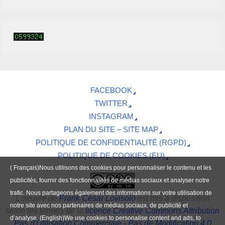
FACEBOOK
TWITTER
INSTAGRAM
PLAN DU SITE – SITE MAP
POLITIQUE DE CONFIDENTIALITÉ (RGPD)
POLITIQUE DE COOKIES (EU)
( Français)Nous utilisons des cookies pour personnaliser le contenu et les
publicités, fournir des fonctionnalités de médias sociaux et analyser notre
trafic. Nous partageons également des informations sur votre utilisation de
L'oeuvre
de
Frank César Lovisolo
est mis à disposition
notre site avec nos partenaires de médias sociaux, de publicité et
selon les termes de la
licence Creative Commons Attribution
d’analyse. (English)We use cookies to personalise content and ads, to
Pas d'Utilisation Commerciale - Pas de Modification 4.0