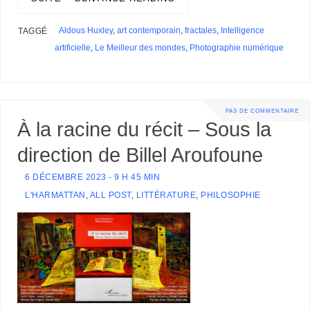
e
e
t
r
l
s
r
s
Aldous Huxley
,
art contemporain
,
fractales
,
Intelligence
TAGGÉ
artificielle
,
Le Meilleur des mondes
,
Photographie numérique
PAS DE COMMENTAIRE
À la racine du récit – Sous la
direction de Billel Aroufoune
6 DÉCEMBRE 2023 - 9 H 45 MIN
L'HARMATTAN
,
ALL POST
,
LITTÉRATURE
,
PHILOSOPHIE