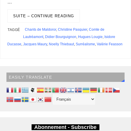
…
o
d
r
d
k
r
c
e
A
e
n
M
l
P
a
o
I
s
y
e
e
r
p
r
g
a
r
g
k
n
s
p
e
i
SUITE – CONTINUE READING
e
e
t
r
l
s
r
s
Chants de Maldoror
,
Christine Pasquier
,
Comte de
TAGGÉ
Lautréamont
,
Didier Bourguignon
,
Hugues Lougie
,
Isidore
Ducasse
,
Jacques Maury
,
Noelly Thiebaut
,
Surréalisme
,
Valèrie Feasson
EASILY TRANSLATE
Abonnement - Subscribe