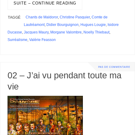
k
n
s
p
e
i
SUITE – CONTINUE READING
e
e
t
r
l
s
r
s
Chants de Maldoror
,
Christine Pasquier
,
Comte de
TAGGÉ
Lautréamont
,
Didier Bourguignon
,
Hugues Lougie
,
Isidore
Ducasse
,
Jacques Maury
,
Morgane Valombre
,
Noelly Thiebaut
,
Surréalisme
,
Valèrie Feasson
PAS DE COMMENTAIRE
02 – J’ai vu pendant toute ma
vie