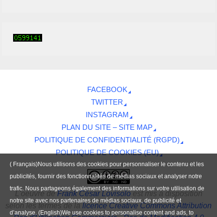
FACEBOOK
TWITTER
INSTAGRAM
PLAN DU SITE – SITE MAP
POLITIQUE DE CONFIDENTIALITÉ (RGPD)
POLITIQUE DE COOKIES (EU)
( Français)Nous utilisons des cookies pour personnaliser le contenu et les
publicités, fournir des fonctionnalités de médias sociaux et analyser notre
trafic. Nous partageons également des informations sur votre utilisation de
L'oeuvre
de
Frank César Lovisolo
est mis à disposition
notre site avec nos partenaires de médias sociaux, de publicité et
selon les termes de la
licence Creative Commons Attribution
d’analyse. (English)We use cookies to personalise content and ads, to