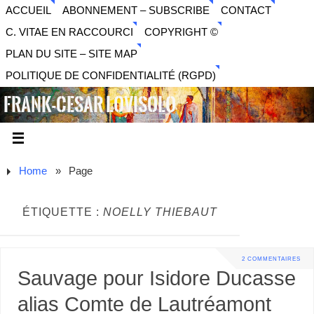
ACCUEIL
ABONNEMENT – SUBSCRIBE
CONTACT
C. VITAE EN RACCOURCI
COPYRIGHT ©
PLAN DU SITE – SITE MAP
POLITIQUE DE CONFIDENTIALITÉ (RGPD)
FRANK-CESAR LOVISOLO
ARTISTE PLURIDISCIPLINAIRE LIBERTAIRE - MUSIQUE,
SON, PHOTOGRAPHIE, ARTS NUMÉRIQUES, VIDÉO.
Home
»
Page
ÉTIQUETTE :
NOELLY THIEBAUT
2 COMMENTAIRES
Sauvage pour Isidore Ducasse
alias Comte de Lautréamont