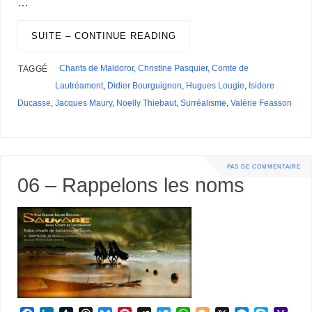
…
o
d
r
d
k
r
c
e
A
e
n
M
l
P
a
o
I
s
y
e
e
r
p
r
g
a
r
g
k
n
s
p
e
i
SUITE – CONTINUE READING
e
e
t
r
l
s
r
s
Chants de Maldoror
,
Christine Pasquier
,
Comte de
TAGGÉ
Lautréamont
,
Didier Bourguignon
,
Hugues Lougie
,
Isidore
Ducasse
,
Jacques Maury
,
Noelly Thiebaut
,
Surréalisme
,
Valèrie Feasson
PAS DE COMMENTAIRE
06 – Rappelons les noms