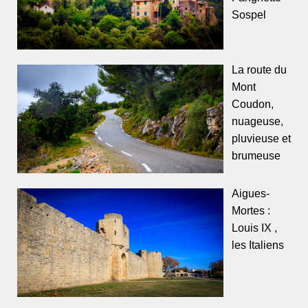
Sospel
La route du
Mont
Coudon,
nuageuse,
pluvieuse et
brumeuse
Aigues-
Mortes :
Louis IX ,
les Italiens