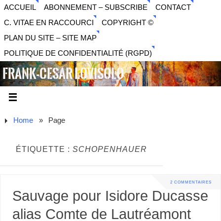
ACCUEIL
ABONNEMENT – SUBSCRIBE
CONTACT
C. VITAE EN RACCOURCI
COPYRIGHT ©
PLAN DU SITE – SITE MAP
POLITIQUE DE CONFIDENTIALITÉ (RGPD)
FRANK-CESAR LOVISOLO
ARTISTE PLURIDISCIPLINAIRE LIBERTAIRE - MUSIQUE,
SON, PHOTOGRAPHIE, ARTS NUMÉRIQUES, VIDÉO.
Home
»
Page
ÉTIQUETTE :
SCHOPENHAUER
2 COMMENTAIRES
Sauvage pour Isidore Ducasse
alias Comte de Lautréamont