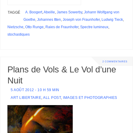
A. Boogert
,
Abeille
,
James Sowerby
,
Johann Wolfgang von
TAGGÉ
Goethe
,
Johannes Itten
,
Joseph von Fraunhofer
,
Ludwig Tieck
,
Nietzsche
,
Otto Runge
,
Raies de Fraunhofer
,
Spectre lumineux
,
stochastiques
2 COMMENTAIRES
Plans de Vols & Le Vol d’une
Nuit
5 AOÛT 2012 - 10 H 59 MIN
ART LIBERTAIRE
,
ALL POST
,
IMAGES ET PHOTOGRAPHIES