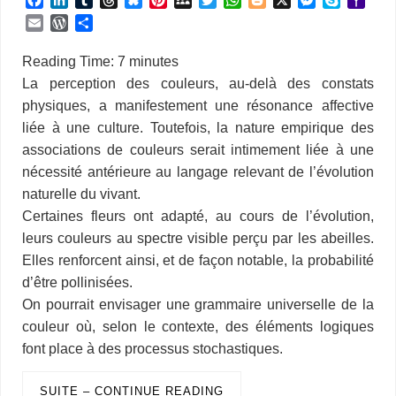
a
i
u
h
l
i
y
w
h
l
e
k
a
E
W
P
c
n
m
r
u
n
S
i
a
o
s
y
h
m
o
a
e
k
b
e
e
t
p
t
t
g
s
p
o
a
r
r
Reading Time:
7
minutes
b
e
l
a
s
e
a
t
s
g
e
e
o
i
d
t
La perception des couleurs, au-delà des constats
o
d
r
d
k
r
c
e
A
e
n
M
l
P
a
physiques, a manifestement une résonance affective
o
I
s
y
e
e
r
p
r
g
a
r
g
k
n
s
p
e
i
liée à une culture. Toutefois, la nature empirique des
e
e
t
r
l
s
r
associations de couleurs serait intimement liée à une
s
nécessité antérieure au langage relevant de l’évolution
naturelle du vivant.
Certaines fleurs ont adapté, au cours de l’évolution,
leurs couleurs au spectre visible perçu par les abeilles.
Elles renforcent ainsi, et de façon notable, la probabilité
d’être pollinisées.
On pourrait envisager une grammaire universelle de la
couleur où, selon le contexte, des éléments logiques
font place à des processus stochastiques.
SUITE – CONTINUE READING