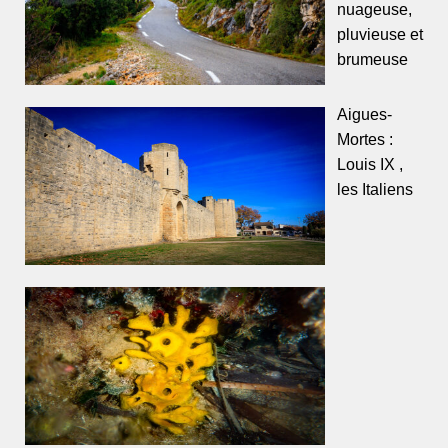
nuageuse,
pluvieuse et
brumeuse
Aigues-
Mortes :
Louis IX ,
les Italiens