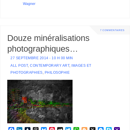
Wagner
7 COMMENTAIRES
Douze minéralisations
photographiques…
27 SEPTEMBRE 2014 - 10 H 00 MIN
ALL POST
,
CONTEMPORARY ART
,
IMAGES ET
PHOTOGRAPHIES
,
PHILOSOPHIE
F
L
T
T
B
P
M
T
W
B
X
M
S
Y