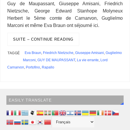
s
Guy de Maupassant, Giuseppe Amisani, Friedrich
Nietzsche, George Edward Stanhope Molyneux
Herbert le 5ème comte de Carnarvon, Guglielmo
Marconi et même Eva Braun ont séjourné ici.
SUITE – CONTINUE READING
Eva Braun
,
Friedrich Nietzsche
,
Giuseppe Amisani
,
Guglielmo
TAGGÉ
Marconi
,
GUY DE MAUPASSANT
,
La vie errante
,
Lord
Carnarvon
,
Portofino
,
Rapallo
EASILY TRANSLATE