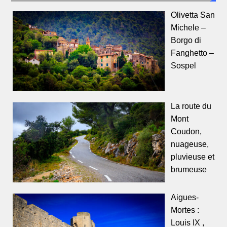
Olivetta San
Michele –
Borgo di
Fanghetto –
Sospel
La route du
Mont
Coudon,
nuageuse,
pluvieuse et
brumeuse
Aigues-
Mortes :
Louis IX ,