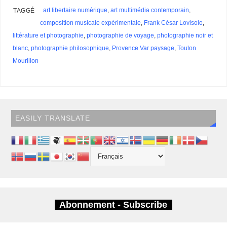
s
art libertaire numérique
,
art multimédia contemporain
,
TAGGÉ
composition musicale expérimentale
,
Frank César Lovisolo
,
littérature et photographie
,
photographie de voyage
,
photographie noir et
blanc
,
photographie philosophique
,
Provence Var paysage
,
Toulon
Mourillon
EASILY TRANSLATE
Abonnement - Subscribe