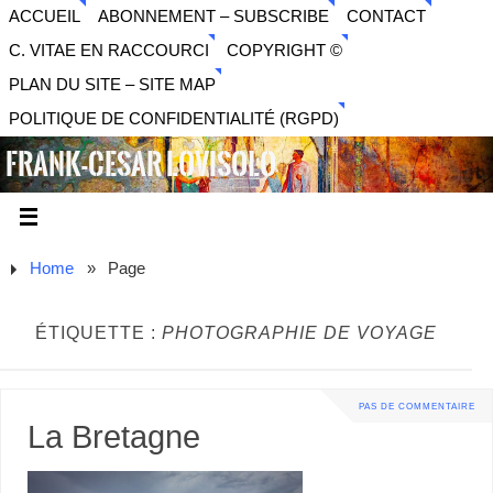
ACCUEIL
ABONNEMENT – SUBSCRIBE
CONTACT
C. VITAE EN RACCOURCI
COPYRIGHT ©
PLAN DU SITE – SITE MAP
POLITIQUE DE CONFIDENTIALITÉ (RGPD)
FRANK-CESAR LOVISOLO
ARTISTE PLURIDISCIPLINAIRE LIBERTAIRE - MUSIQUE,
SON, PHOTOGRAPHIE, ARTS NUMÉRIQUES, VIDÉO.
Home
»
Page
ÉTIQUETTE :
PHOTOGRAPHIE DE VOYAGE
PAS DE COMMENTAIRE
La Bretagne