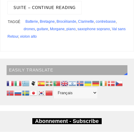
o
I
s
y
e
e
r
p
r
g
a
r
g
k
n
s
p
e
i
SUITE – CONTINUE READING
e
e
t
r
l
s
r
s
Batterie
,
Bretagne
,
Brocéliande
,
Clarinette
,
contrebasse
,
TAGGÉ
drones
,
guitare
,
Morgane
,
piano
,
saxophone soprano
,
Val sans
Retour
,
violon alto
EASILY TRANSLATE
Abonnement - Subscribe