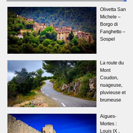
Olivetta San
Michele –
Borgo di
Fanghetto –
Sospel
La route du
Mont
Coudon,
nuageuse,
pluvieuse et
brumeuse
Aigues-
Mortes :
Louis IX ,