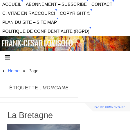
ACCUEIL
ABONNEMENT – SUBSCRIBE
CONTACT
C. VITAE EN RACCOURCI
COPYRIGHT ©
PLAN DU SITE – SITE MAP
POLITIQUE DE CONFIDENTIALITÉ (RGPD)
FRANK-CESAR LOVISOLO
ARTISTE PLURIDISCIPLINAIRE LIBERTAIRE - MUSIQUE,
SON, PHOTOGRAPHIE, ARTS NUMÉRIQUES, VIDÉO.
Home
»
Page
ÉTIQUETTE :
MORGANE
PAS DE COMMENTAIRE
La Bretagne