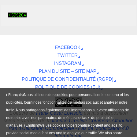
FACEBOOK
TWITTER
INSTAGRAM
PLAN DU SITE – SITE MAP
POLITIQUE DE CONFIDENTIALITÉ (RGPD)
POLITIQUE DE COOKIES (EU)
( Français)Nous utilisons des cookies pour personnaliser le contenu et les
publicités, fournir des fonctionnalités de médias sociaux et analyser notre
trafic. Nous partageons également des informations sur votre utilisation de
L'oeuvre
de
Frank César Lovisolo
est mis à disposition
notre site avec nos partenaires de médias sociaux, de publicité et
selon les termes de la
licence Creative Commons Attribution
d’analyse. (English)We use cookies to personalise content and ads, to
Pas d'Utilisation Commerciale - Pas de Modification 4.0
provide social media features and to analyse our traffic. We also share
International
.