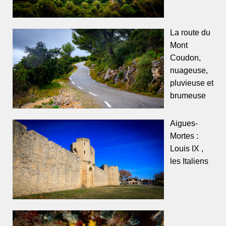
La route du
Mont
Coudon,
nuageuse,
pluvieuse et
brumeuse
Aigues-
Mortes :
Louis IX ,
les Italiens