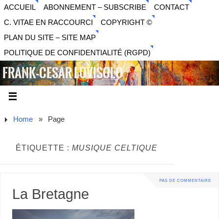
ACCUEIL
ABONNEMENT – SUBSCRIBE
CONTACT
C. VITAE EN RACCOURCI
COPYRIGHT ©
PLAN DU SITE – SITE MAP
POLITIQUE DE CONFIDENTIALITÉ (RGPD)
FRANK-CESAR LOVISOLO
ARTISTE PLURIDISCIPLINAIRE LIBERTAIRE - MUSIQUE,
SON, PHOTOGRAPHIE, ARTS NUMÉRIQUES, VIDÉO.
Home
»
Page
ÉTIQUETTE :
MUSIQUE CELTIQUE
PAS DE COMMENTAIRE
La Bretagne