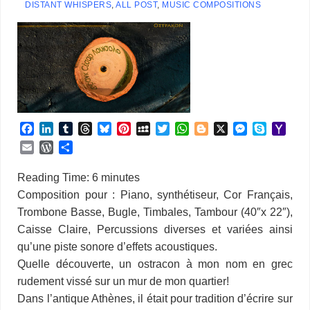
DISTANT WHISPERS
,
ALL POST
,
MUSIC COMPOSITIONS
F
L
T
T
B
P
M
T
W
B
X
M
S
Y
a
i
u
h
l
i
y
w
h
l
e
k
a
E
W
P
c
n
m
r
u
n
S
i
a
o
s
y
h
m
o
a
e
k
b
e
e
t
p
t
t
g
s
p
o
a
r
r
Reading Time:
6
minutes
b
e
l
a
s
e
a
t
s
g
e
e
o
i
d
t
Composition pour : Piano, synthétiseur, Cor Français,
o
d
r
d
k
r
c
e
A
e
n
M
l
P
a
Trombone Basse, Bugle, Timbales, Tambour (40″x 22″),
o
I
s
y
e
e
r
p
r
g
a
r
g
k
n
s
p
e
i
Caisse Claire, Percussions diverses et variées ainsi
e
e
t
r
l
s
r
qu’une piste sonore d’effets acoustiques.
s
Quelle découverte, un ostracon à mon nom en grec
rudement vissé sur un mur de mon quartier!
Dans l’antique Athènes, il était pour tradition d’écrire sur