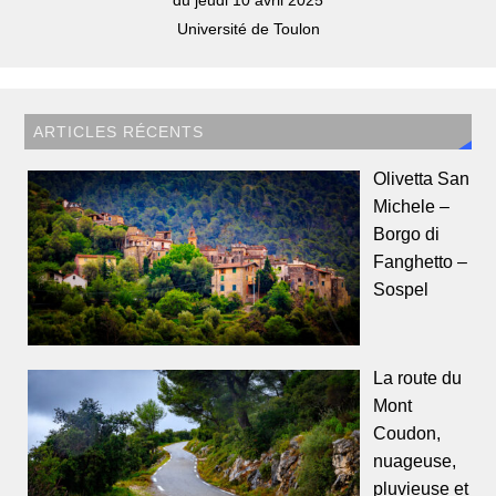
du jeudi 10 avril 2025
Université de Toulon
ARTICLES RÉCENTS
Olivetta San
Michele –
Borgo di
Fanghetto –
Sospel
La route du
Mont
Coudon,
nuageuse,
pluvieuse et