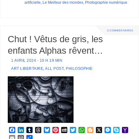
artificielle
,
Le Meilleur des mondes
,
Photographie numérique
3 COMMENTAIRES
Chut ! Vêtus de gris, les
enfants Alphas rêvent…
1 AVRIL 2024 - 10 H 19 MIN
ART LIBERTAIRE
,
ALL POST
,
PHILOSOPHIE
F
L
T
T
B
P
M
T
W
B
X
M
S
Y
a
i
u
h
l
i
y
w
h
l
e
k
a
E
W
P