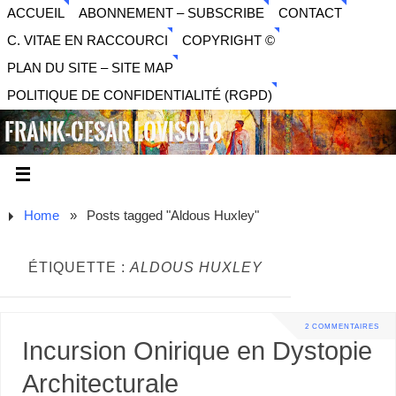
ACCUEIL
ABONNEMENT – SUBSCRIBE
CONTACT
C. VITAE EN RACCOURCI
COPYRIGHT ©
PLAN DU SITE – SITE MAP
POLITIQUE DE CONFIDENTIALITÉ (RGPD)
FRANK-CESAR LOVISOLO
ARTISTE PLURIDISCIPLINAIRE LIBERTAIRE - MUSIQUE,
SON, PHOTOGRAPHIE, ARTS NUMÉRIQUES, VIDÉO.
Home
»
Posts tagged "Aldous Huxley"
ÉTIQUETTE :
ALDOUS HUXLEY
2 COMMENTAIRES
Incursion Onirique en Dystopie
Architecturale