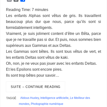
c
n
m
r
u
n
S
i
a
o
s
y
h
m
o
a
e
k
b
e
e
t
p
t
t
g
s
p
o
a
r
r
Reading Time:
7
minutes
b
e
l
a
s
e
a
t
s
g
e
e
o
i
d
t
Les enfants Alphas sont vêtus de gris. Ils travaillent
o
d
r
d
k
r
c
e
A
e
n
M
l
P
a
beaucoup plus dur que nous, parce qu’ils sont si
o
I
s
y
e
e
r
p
r
g
a
r
g
k
n
s
p
e
i
formidablement intelligents.
e
e
t
r
l
s
r
Vraiment, je suis joliment content d’être un Bêta, parce
s
que je ne travaille pas si dur. Et puis, nous sommes bien
supérieurs aux Gammas et aux Deltas.
Les Gammas sont bêtes. Ils sont tous vêtus de vert, et
les enfants Deltas sont vêtus de kaki.
Oh, non, je ne veux pas jouer avec les enfants Deltas.
Et les Epsilons sont encore pires.
Ils sont trop bêtes pour savoir…
SUITE – CONTINUE READING
Aldous Huxley
,
Intelligence artificielle
,
Le Meilleur des
TAGGÉ
mondes
,
Photographie numérique