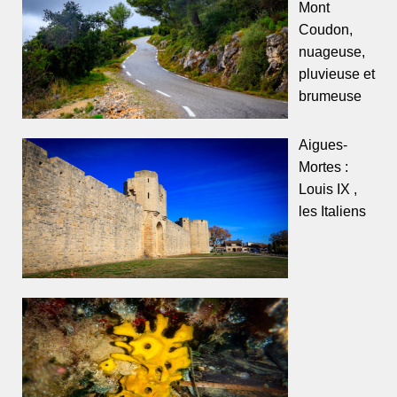
Mont
Coudon,
nuageuse,
pluvieuse et
brumeuse
Aigues-
Mortes :
Louis IX ,
les Italiens