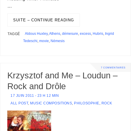
b
e
l
a
s
e
a
t
s
g
e
e
o
i
d
t
…
o
d
r
d
k
r
c
e
A
e
n
M
l
P
a
o
I
s
y
e
e
r
p
r
g
a
r
g
k
n
s
p
e
i
SUITE – CONTINUE READING
e
e
t
r
l
s
r
s
Aldous Huxley
,
Athens
,
démesure
,
excess
,
Hubris
,
Ingrid
TAGGÉ
Tedeschi
,
movie
,
Némesis
7 COMMENTAIRES
Krzysztof and Me – Loudun –
Rock and Drôle
17 JUIN 2011 - 23 H 12 MIN
ALL POST
,
MUSIC COMPOSITIONS
,
PHILOSOPHIE
,
ROCK