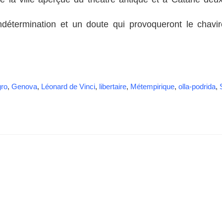
e
e
s
r
s
ndétermination et un doute qui provoqueront le chavi
gro
,
Genova
,
Léonard de Vinci
,
libertaire
,
Métempirique
,
olla-podrida
,