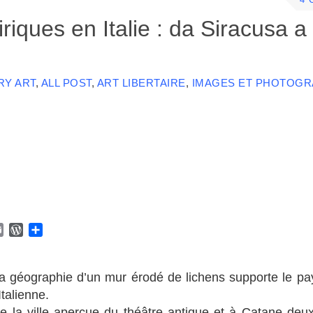
4 
ques en Italie : da Siracusa a
Y ART
,
ALL POST
,
ART LIBERTAIRE
,
IMAGES ET PHOTOGR
E
W
P
m
o
a
a
r
r
i
d
t
géographie d’un mur érodé de lichens supporte le pa
l
P
a
Italienne.
r
g
ne la ville aperçue du théâtre antique et à Catane deu