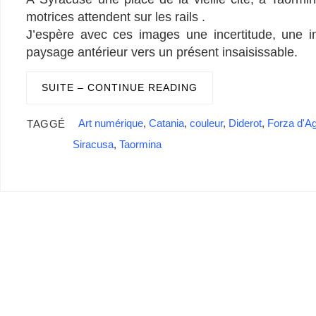
o
I
s
y
e
e
r
p
r
g
a
k
n
s
p
e
i
motrices attendent sur les rails .
t
r
l
J’espère avec ces images une incertitude, une i
paysage antérieur vers un présent insaisissable.
SUITE – CONTINUE READING
Art numérique
,
Catania
,
couleur
,
Diderot
,
Forza d'A
TAGGÉ
Siracusa
,
Taormina