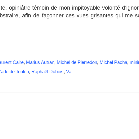
ute, opiniâtre témoin de mon impitoyable volonté d’ignore
traire, afin de façonner ces vues grisantes qui me so
aurent Caire
,
Marius Autran
,
Michel de Pierredon
,
Michel Pacha
,
mini
ade de Toulon
,
Raphaël Dubois
,
Var