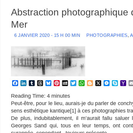
Abstraction photographique d
Mer
6 JANVIER 2020 - 15 H 00 MIN
PHOTOGRAPHIES
,
A
F
L
T
T
B
P
M
T
W
B
X
M
S
Y
a
i
u
h
l
i
y
w
h
l
e
k
a
c
n
m
r
u
n
S
i
a
o
s
y
h
Reading Time:
4
minutes
e
k
b
e
e
t
p
t
t
g
s
p
o
Peut-être, pour le lieu, aurais-je du parler de conch
b
e
l
a
s
e
a
t
s
g
e
e
o
sens esthétique kantique[1] à ces photographies t
o
d
r
d
k
r
c
e
A
e
n
M
De plus, indubitablement, il m’aurait fallu salu
o
I
s
y
e
e
r
p
r
g
a
k
n
s
p
e
i
Georges Sand qui, tous en leur temps, ont contr
t
r
l
surannée, cependant, toujours présente.