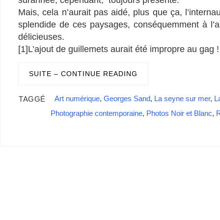
Mais, cela n’aurait pas aidé, plus que ça, l’interna
splendide de ces paysages, conséquemment à l’abs
délicieuses.
[1]L’ajout de guillemets aurait été impropre au gag !
SUITE – CONTINUE READING
Art numérique
,
Georges Sand
,
La seyne sur mer
,
L
TAGGÉ
Photographie contemporaine
,
Photos Noir et Blanc
,
R