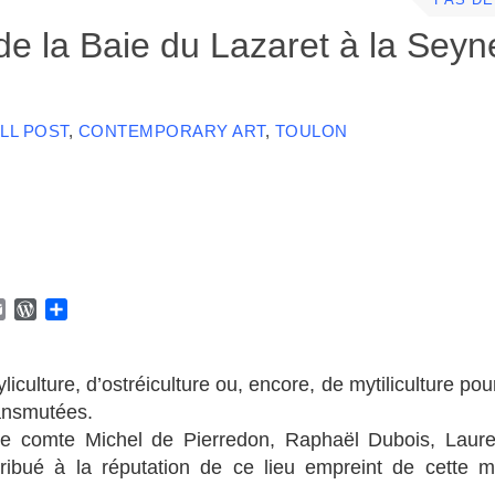
PAS D
e la Baie du Lazaret à la Seyn
LL POST
,
CONTEMPORARY ART
,
TOULON
E
W
P
m
o
a
a
r
r
i
d
t
yliculture, d’ostréiculture ou, encore, de mytiliculture po
l
P
a
ransmutées.
r
g
er le comte Michel de Pierredon, Raphaël Dubois, Laure
e
e
s
r
ibué à la réputation de ce lieu empreint de cette m
s