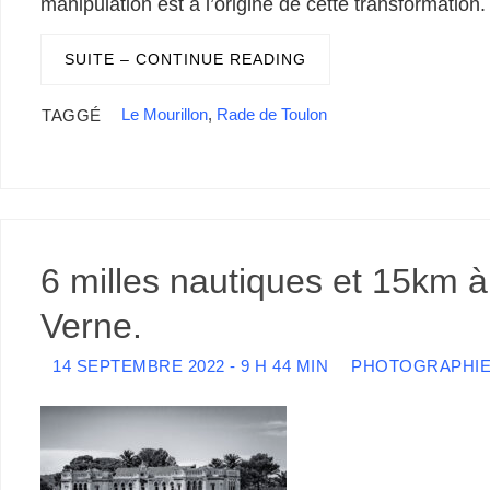
manipulation est à l’origine de cette transformation.
o
d
r
d
k
r
c
e
A
e
n
M
o
I
s
y
e
e
r
p
r
g
a
k
n
s
p
e
i
SUITE – CONTINUE READING
t
r
l
Le Mourillon
,
Rade de Toulon
TAGGÉ
6 milles nautiques et 15km à
Verne.
14 SEPTEMBRE 2022 - 9 H 44 MIN
PHOTOGRAPHI