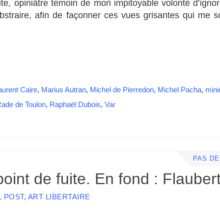
ute, opiniâtre témoin de mon impitoyable volonté d’ignore
traire, afin de façonner ces vues grisantes qui me so
aurent Caire
,
Marius Autran
,
Michel de Pierredon
,
Michel Pacha
,
mini
ade de Toulon
,
Raphaël Dubois
,
Var
PAS D
oint de fuite. En fond : Flaubert
L POST
,
ART LIBERTAIRE