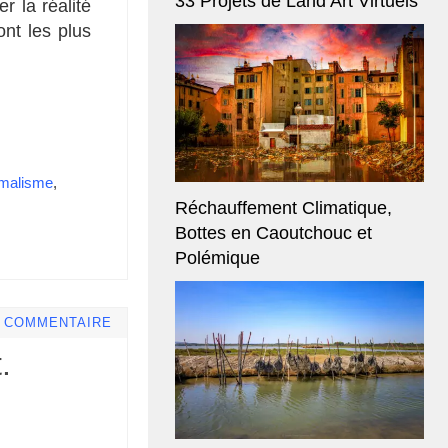
33 Projets de Land Art Virtuels
r la réalité
nt les plus
malisme
,
Réchauffement Climatique,
Bottes en Caoutchouc et
Polémique
E COMMENTAIRE
.