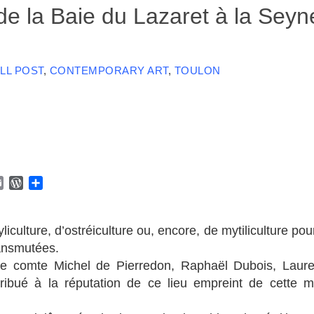
e la Baie du Lazaret à la Seyn
LL POST
,
CONTEMPORARY ART
,
TOULON
E
W
P
m
o
a
a
r
r
i
d
t
yliculture, d’ostréiculture ou, encore, de mytiliculture po
l
P
a
ransmutées.
r
g
er le comte Michel de Pierredon, Raphaël Dubois, Laure
e
e
s
r
ibué à la réputation de ce lieu empreint de cette m
s