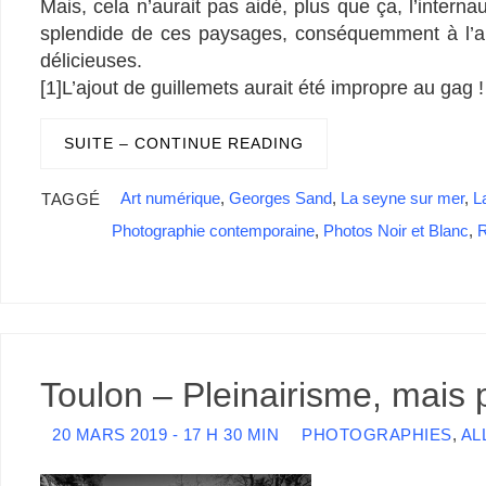
Mais, cela n’aurait pas aidé, plus que ça, l’interna
splendide de ces paysages, conséquemment à l’abs
délicieuses.
[1]L’ajout de guillemets aurait été impropre au gag !
SUITE – CONTINUE READING
Art numérique
,
Georges Sand
,
La seyne sur mer
,
L
TAGGÉ
Photographie contemporaine
,
Photos Noir et Blanc
,
R
Toulon – Pleinairisme, mais p
20 MARS 2019 - 17 H 30 MIN
PHOTOGRAPHIES
,
AL