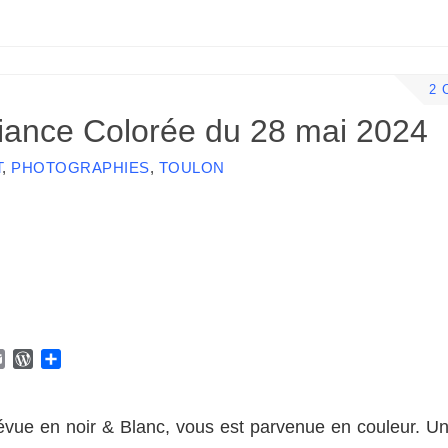
2 
biance Colorée du 28 mai 2024
T
,
PHOTOGRAPHIES
,
TOULON
E
W
P
m
o
a
a
r
r
i
d
t
révue en noir & Blanc, vous est parvenue en couleur. U
l
P
a