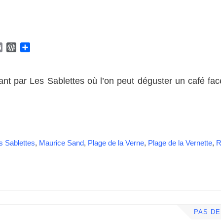
E
W
P
m
o
a
a
r
r
i
d
t
ant par Les Sablettes où l’on peut déguster un café fa
l
P
a
r
g
e
e
s
r
s
s Sablettes
,
Maurice Sand
,
Plage de la Verne
,
Plage de la Vernette
,
R
PAS D