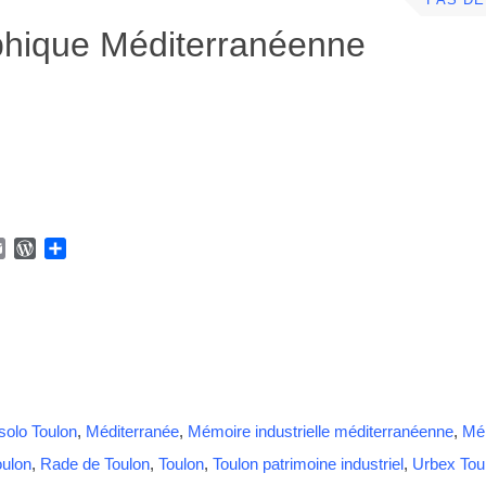
PAS D
phique Méditerranéenne
E
W
P
m
o
a
a
r
r
i
d
t
l
P
a
r
g
e
e
s
r
s
solo Toulon
,
Méditerranée
,
Mémoire industrielle méditerranéenne
,
Mém
oulon
,
Rade de Toulon
,
Toulon
,
Toulon patrimoine industriel
,
Urbex Tou