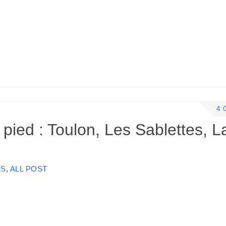
r
g
e
e
s
r
s
4 
 pied : Toulon, Les Sablettes, L
ES
,
ALL POST