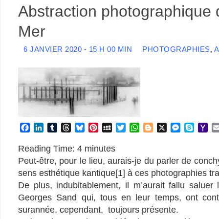
Abstraction photographique d
Mer
6 JANVIER 2020 - 15 H 00 MIN
PHOTOGRAPHIES
,
A
F
L
T
T
B
P
M
T
W
B
X
M
S
Y
a
i
u
h
l
i
y
w
h
l
e
k
a
c
n
m
r
u
n
S
i
a
o
s
y
h
Reading Time:
4
minutes
e
k
b
e
e
t
p
t
t
g
s
p
o
Peut-être, pour le lieu, aurais-je du parler de conch
b
e
l
a
s
e
a
t
s
g
e
e
o
sens esthétique kantique[1] à ces photographies t
o
d
r
d
k
r
c
e
A
e
n
M
De plus, indubitablement, il m’aurait fallu salu
o
I
s
y
e
e
r
p
r
g
a
k
n
s
p
e
i
Georges Sand qui, tous en leur temps, ont contr
t
r
l
surannée, cependant, toujours présente.