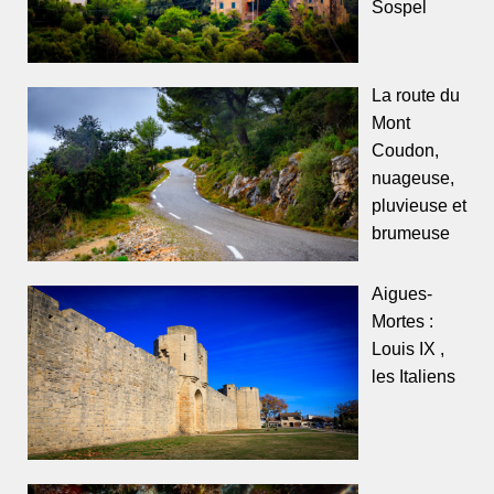
Sospel
La route du
Mont
Coudon,
nuageuse,
pluvieuse et
brumeuse
Aigues-
Mortes :
Louis IX ,
les Italiens