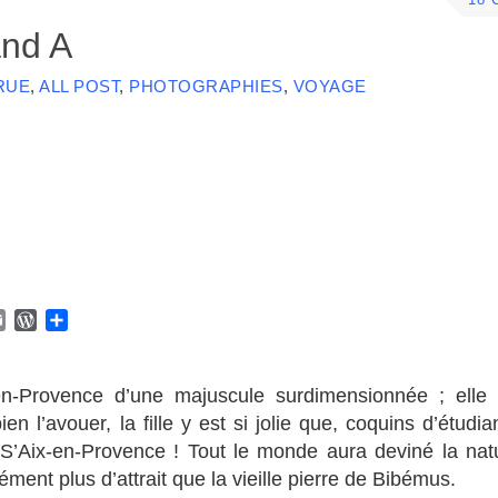
18
and A
RUE
,
ALL POST
,
PHOTOGRAPHIES
,
VOYAGE
E
W
P
m
o
a
a
r
r
i
d
t
ix-en-Provence d’une majuscule surdimensionnée ; elle
l
P
a
ien l’avouer, la fille y est si jolie que, coquins d’étudia
r
g
’Aix-en-Provence ! Tout le monde aura deviné la natu
e
e
s
r
ment plus d’attrait que la vieille pierre de Bibémus.
s