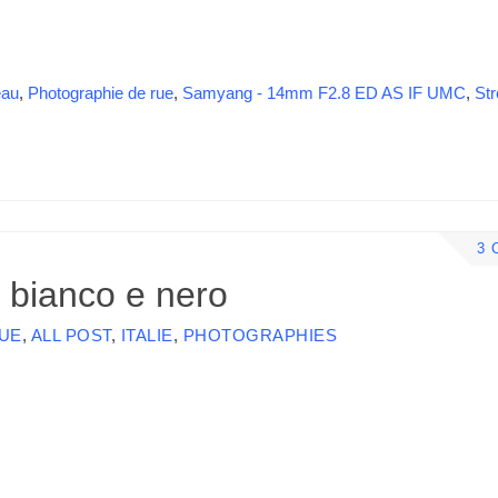
eau
,
Photographie de rue
,
Samyang - 14mm F2.8 ED AS IF UMC
,
Str
3 
n bianco e nero
UE
,
ALL POST
,
ITALIE
,
PHOTOGRAPHIES