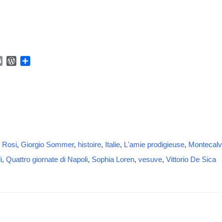
E
W
P
m
o
a
a
r
r
i
d
t
l
P
a
r
g
e
e
s
r
s
 Rosi
,
Giorgio Sommer
,
histoire
,
Italie
,
L'amie prodigieuse
,
Montecalv
i
,
Quattro giornate di Napoli
,
Sophia Loren
,
vesuve
,
Vittorio De Sica