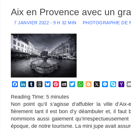
Aix en Provence avec un gr
7 JANVIER 2022 - 9 H 32 MIN
PHOTOGRAPHIE DE 
F
L
T
T
B
P
M
T
W
B
X
M
S
Y
a
i
u
h
l
i
y
w
h
l
e
k
a
c
n
m
r
u
n
S
i
a
o
s
y
h
Reading Time:
5
minutes
e
k
b
e
e
t
p
t
t
g
s
p
o
Non point qu’il s’agisse d’affubler la ville d’A
b
e
l
a
s
e
a
t
s
g
e
e
o
fièrement tant il est bon d’y déambuler et, il faut b
o
d
r
d
k
r
c
e
A
e
n
M
nommions aussi gaiement qu’irrespectueusement S
o
I
s
y
e
e
r
p
r
g
a
k
n
s
p
e
i
époque, de notre tourisme. La mini jupe avait assuré
t
r
l