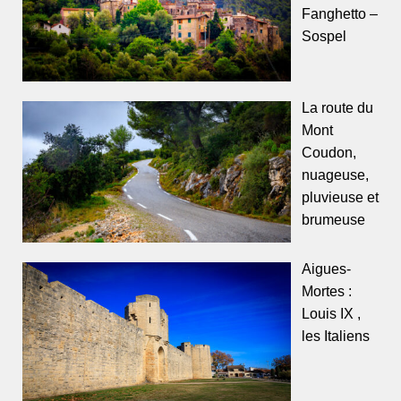
Fanghetto –
Sospel
La route du
Mont
Coudon,
nuageuse,
pluvieuse et
brumeuse
Aigues-
Mortes :
Louis IX ,
les Italiens