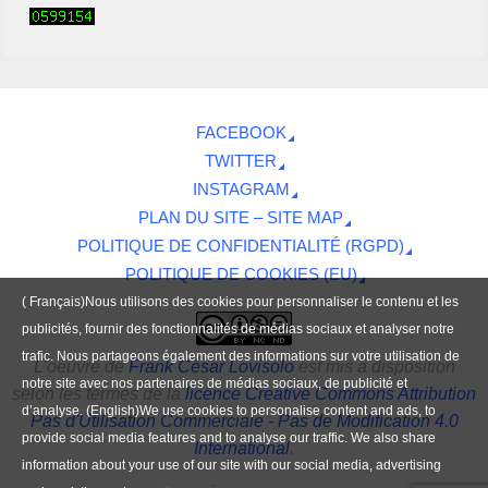
FACEBOOK
TWITTER
INSTAGRAM
PLAN DU SITE – SITE MAP
POLITIQUE DE CONFIDENTIALITÉ (RGPD)
POLITIQUE DE COOKIES (EU)
( Français)Nous utilisons des cookies pour personnaliser le contenu et les
publicités, fournir des fonctionnalités de médias sociaux et analyser notre
trafic. Nous partageons également des informations sur votre utilisation de
L'oeuvre
de
Frank César Lovisolo
est mis à disposition
notre site avec nos partenaires de médias sociaux, de publicité et
selon les termes de la
licence Creative Commons Attribution
d’analyse. (English)We use cookies to personalise content and ads, to
Pas d'Utilisation Commerciale - Pas de Modification 4.0
provide social media features and to analyse our traffic. We also share
International
.
information about your use of our site with our social media, advertising