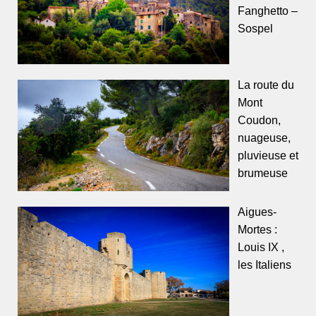
Fanghetto –
Sospel
La route du
Mont
Coudon,
nuageuse,
pluvieuse et
brumeuse
Aigues-
Mortes :
Louis IX ,
les Italiens