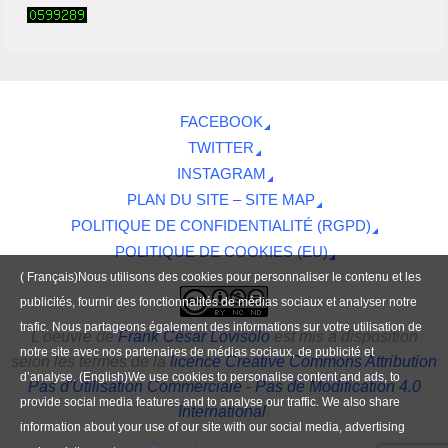
FACEBOOK
TWITTER
INSTAGRAM
PLAN DU SITE – SITE MAP
POLITIQUE DE CONFIDENTIALITÉ (RGPD)
POLITIQUE DE COOKIES (EU)
( Français)Nous utilisons des cookies pour personnaliser le contenu et les
publicités, fournir des fonctionnalités de médias sociaux et analyser notre
trafic. Nous partageons également des informations sur votre utilisation de
L'oeuvre
de
Frank César Lovisolo
est mis à disposition
notre site avec nos partenaires de médias sociaux, de publicité et
selon les termes de la
licence Creative Commons Attribution
d’analyse. (English)We use cookies to personalise content and ads, to
Pas d'Utilisation Commerciale - Pas de Modification 4.0
provide social media features and to analyse our traffic. We also share
International
.
information about your use of our site with our social media, advertising