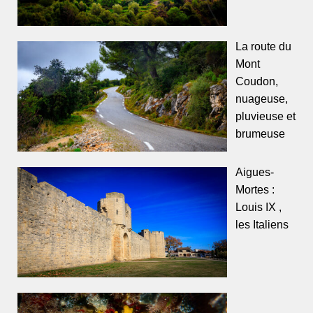
La route du
Mont
Coudon,
nuageuse,
pluvieuse et
brumeuse
Aigues-
Mortes :
Louis IX ,
les Italiens