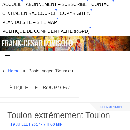
ACCUEIL
ABONNEMENT – SUBSCRIBE
CONTACT
C. VITAE EN RACCOURCI
COPYRIGHT ©
PLAN DU SITE – SITE MAP
POLITIQUE DE CONFIDENTIALITÉ (RGPD)
FRANK-CESAR LOVISOLO
ARTISTE PLURIDISCIPLINAIRE LIBERTAIRE - MUSIQUE,
SON, PHOTOGRAPHIE, ARTS NUMÉRIQUES, VIDÉO.
Home
»
Posts tagged "Bourdieu"
ÉTIQUETTE :
BOURDIEU
3 COMMENTAIRES
Toulon extrêmement Toulon
19 JUILLET 2017 - 7 H 00 MIN