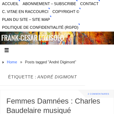
ACCUEIL
ABONNEMENT – SUBSCRIBE
CONTACT
C. VITAE EN RACCOURCI
COPYRIGHT ©
PLAN DU SITE – SITE MAP
POLITIQUE DE CONFIDENTIALITÉ (RGPD)
FRANK-CESAR LOVISOLO
ARTISTE PLURIDISCIPLINAIRE LIBERTAIRE - MUSIQUE,
SON, PHOTOGRAPHIE, ARTS NUMÉRIQUES, VIDÉO.
Home
»
Posts tagged "André Digimont"
ÉTIQUETTE :
ANDRÉ DIGIMONT
2 COMMENTAIRES
Femmes Damnées : Charles
Baudelaire musiqué