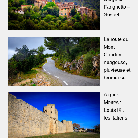
Fanghetto –
Sospel
La route du
Mont
Coudon,
nuageuse,
pluvieuse et
brumeuse
Aigues-
Mortes :
Louis IX ,
les Italiens