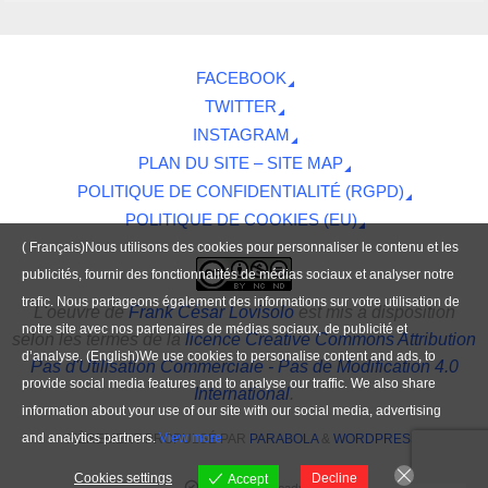
FACEBOOK
TWITTER
INSTAGRAM
PLAN DU SITE – SITE MAP
POLITIQUE DE CONFIDENTIALITÉ (RGPD)
POLITIQUE DE COOKIES (EU)
( Français)Nous utilisons des cookies pour personnaliser le contenu et les
publicités, fournir des fonctionnalités de médias sociaux et analyser notre
trafic. Nous partageons également des informations sur votre utilisation de
L'oeuvre
de
Frank César Lovisolo
est mis à disposition
notre site avec nos partenaires de médias sociaux, de publicité et
selon les termes de la
licence Creative Commons Attribution
d’analyse. (English)We use cookies to personalise content and ads, to
Pas d'Utilisation Commerciale - Pas de Modification 4.0
provide social media features and to analyse our traffic. We also share
International
.
information about your use of our site with our social media, advertising
and analytics partners.
View more
FIÈREMENT PROPULSÉ PAR
PARABOLA
&
WORDPRESS.
Cookies settings
Decline
Accept