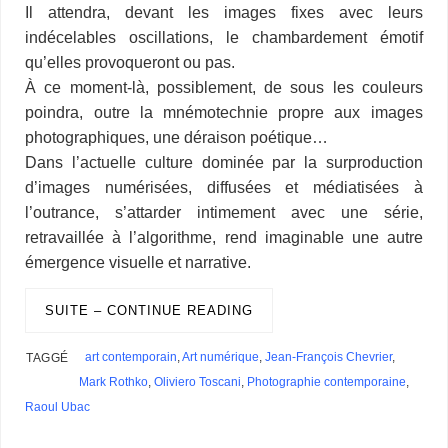
s
Il attendra, devant les images fixes avec leurs
indécelables oscillations, le chambardement émotif
qu’elles provoqueront ou pas.
À ce moment-là, possiblement, de sous les couleurs
poindra, outre la mnémotechnie propre aux images
photographiques, une déraison poétique…
Dans l’actuelle culture dominée par la surproduction
d’images numérisées, diffusées et médiatisées à
l’outrance, s’attarder intimement avec une série,
retravaillée à l’algorithme, rend imaginable une autre
émergence visuelle et narrative.
SUITE – CONTINUE READING
art contemporain
,
Art numérique
,
Jean-François Chevrier
,
TAGGÉ
Mark Rothko
,
Oliviero Toscani
,
Photographie contemporaine
,
Raoul Ubac