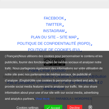
FACEBOOK
TWITTER
INSTAGRAM
PLAN DU SITE – SITE MAP
POLITIQUE DE CONFIDENTIALITÉ (RGPD)
POLITIQUE DE COOKIES (EU)
( Français)Nous utilisons des cookies pour personnaliser le contenu et les
publicités, fournir des fonctionnalités de médias sociaux et analyser notre
trafic. Nous partageons également des informations sur votre utilisation de
L'oeuvre
de
Frank César Lovisolo
est mis à disposition
notre site avec nos partenaires de médias sociaux, de publicité et
selon les termes de la
licence Creative Commons Attribution
d’analyse. (English)We use cookies to personalise content and ads, to
Pas d'Utilisation Commerciale - Pas de Modification 4.0
provide social media features and to analyse our traffic. We also share
International
.
information about your use of our site with our social media, advertising
and analytics partners.
View more
FIÈREMENT PROPULSÉ PAR
PARABOLA
&
WORDPRESS.
Cookies settings
Decline
Accept