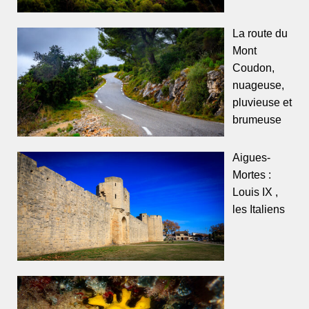
La route du
Mont
Coudon,
nuageuse,
pluvieuse et
brumeuse
Aigues-
Mortes :
Louis IX ,
les Italiens