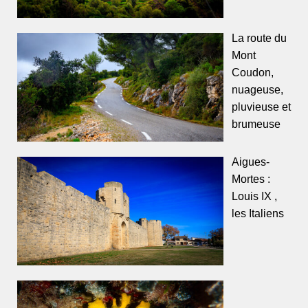
La route du
Mont
Coudon,
nuageuse,
pluvieuse et
brumeuse
Aigues-
Mortes :
Louis IX ,
les Italiens