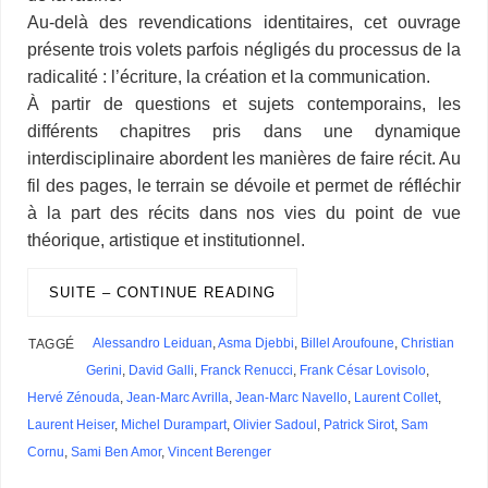
Au-delà des revendications identitaires, cet ouvrage
présente trois volets parfois négligés du processus de la
radicalité : l’écriture, la création et la communication.
À partir de questions et sujets contemporains, les
différents chapitres pris dans une dynamique
interdisciplinaire abordent les manières de faire récit. Au
fil des pages, le terrain se dévoile et permet de réfléchir
à la part des récits dans nos vies du point de vue
théorique, artistique et institutionnel.
SUITE – CONTINUE READING
Alessandro Leiduan
,
Asma Djebbi
,
Billel Aroufoune
,
Christian
TAGGÉ
Gerini
,
David Galli
,
Franck Renucci
,
Frank César Lovisolo
,
Hervé Zénouda
,
Jean-Marc Avrilla
,
Jean-Marc Navello
,
Laurent Collet
,
Laurent Heiser
,
Michel Durampart
,
Olivier Sadoul
,
Patrick Sirot
,
Sam
Cornu
,
Sami Ben Amor
,
Vincent Berenger