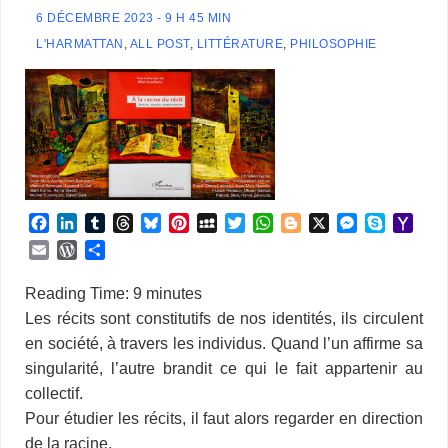
6 DÉCEMBRE 2023 - 9 H 45 MIN
L'HARMATTAN
,
ALL POST
,
LITTÉRATURE
,
PHILOSOPHIE
F
L
T
T
B
P
M
T
W
B
X
M
S
Y
a
i
u
h
l
i
y
w
h
l
e
k
a
E
W
P
c
n
m
r
u
n
S
i
a
o
s
y
h
m
o
a
e
k
b
e
e
t
p
t
t
g
s
p
o
a
r
r
Reading Time:
9
minutes
b
e
l
a
s
e
a
t
s
g
e
e
o
i
d
t
Les récits sont constitutifs de nos identités, ils circulent
o
d
r
d
k
r
c
e
A
e
n
M
l
P
a
en société, à travers les individus. Quand l’un affirme sa
o
I
s
y
e
e
r
p
r
g
a
r
g
k
n
s
p
e
i
singularité, l’autre brandit ce qui le fait appartenir au
e
e
t
r
l
s
r
collectif.
s
Pour étudier les récits, il faut alors regarder en direction
de la racine.