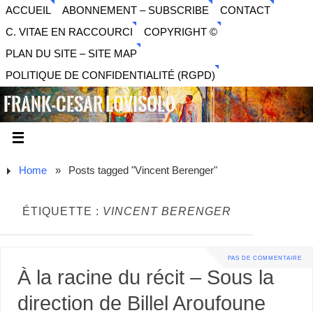
ACCUEIL
ABONNEMENT – SUBSCRIBE
CONTACT
C. VITAE EN RACCOURCI
COPYRIGHT ©
PLAN DU SITE – SITE MAP
POLITIQUE DE CONFIDENTIALITÉ (RGPD)
FRANK-CESAR LOVISOLO
ARTISTE PLURIDISCIPLINAIRE LIBERTAIRE - MUSIQUE,
SON, PHOTOGRAPHIE, ARTS NUMÉRIQUES, VIDÉO.
Home
»
Posts tagged "Vincent Berenger"
ÉTIQUETTE :
VINCENT BERENGER
PAS DE COMMENTAIRE
À la racine du récit – Sous la
direction de Billel Aroufoune