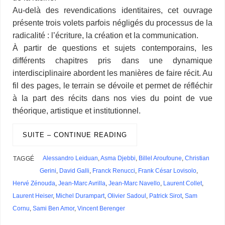
Au-delà des revendications identitaires, cet ouvrage
présente trois volets parfois négligés du processus de la
radicalité : l’écriture, la création et la communication.
À partir de questions et sujets contemporains, les
différents chapitres pris dans une dynamique
interdisciplinaire abordent les manières de faire récit. Au
fil des pages, le terrain se dévoile et permet de réfléchir
à la part des récits dans nos vies du point de vue
théorique, artistique et institutionnel.
SUITE – CONTINUE READING
Alessandro Leiduan
,
Asma Djebbi
,
Billel Aroufoune
,
Christian
TAGGÉ
Gerini
,
David Galli
,
Franck Renucci
,
Frank César Lovisolo
,
Hervé Zénouda
,
Jean-Marc Avrilla
,
Jean-Marc Navello
,
Laurent Collet
,
Laurent Heiser
,
Michel Durampart
,
Olivier Sadoul
,
Patrick Sirot
,
Sam
Cornu
,
Sami Ben Amor
,
Vincent Berenger