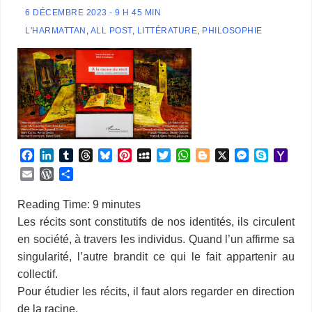
6 DÉCEMBRE 2023 - 9 H 45 MIN
L'HARMATTAN
,
ALL POST
,
LITTÉRATURE
,
PHILOSOPHIE
F
L
T
T
B
P
M
T
W
B
X
M
S
Y
a
i
u
h
l
i
y
w
h
l
e
k
a
E
W
P
c
n
m
r
u
n
S
i
a
o
s
y
h
m
o
a
e
k
b
e
e
t
p
t
t
g
s
p
o
a
r
r
Reading Time:
9
minutes
b
e
l
a
s
e
a
t
s
g
e
e
o
i
d
t
Les récits sont constitutifs de nos identités, ils circulent
o
d
r
d
k
r
c
e
A
e
n
M
l
P
a
en société, à travers les individus. Quand l’un affirme sa
o
I
s
y
e
e
r
p
r
g
a
r
g
k
n
s
p
e
i
singularité, l’autre brandit ce qui le fait appartenir au
e
e
t
r
l
s
r
collectif.
s
Pour étudier les récits, il faut alors regarder en direction
de la racine.