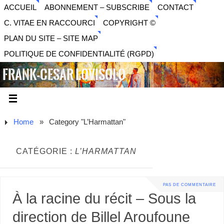
ACCUEIL
ABONNEMENT – SUBSCRIBE
CONTACT
C. VITAE EN RACCOURCI
COPYRIGHT ©
PLAN DU SITE – SITE MAP
POLITIQUE DE CONFIDENTIALITÉ (RGPD)
FRANK-CESAR LOVISOLO
ARTISTE PLURIDISCIPLINAIRE LIBERTAIRE - MUSIQUE,
SON, PHOTOGRAPHIE, ARTS NUMÉRIQUES, VIDÉO.
Home
»
Category "L’Harmattan"
CATÉGORIE :
L’HARMATTAN
PAS DE COMMENTAIRE
À la racine du récit – Sous la
direction de Billel Aroufoune