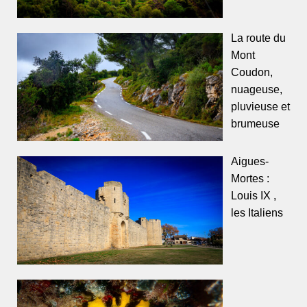
La route du
Mont
Coudon,
nuageuse,
pluvieuse et
brumeuse
Aigues-
Mortes :
Louis IX ,
les Italiens