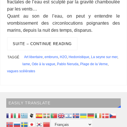
s
r
fractales de l’eau est sculpté par la gravité chamboulée
s
par les vents…
Quant au son de l’eau, on peut y entendre le
vrombissement des circonlocutions poignantes des
marins, depuis la nuit des temps, disparus.
SUITE – CONTINUE READING
Art libertaire
,
embruns
,
H2O
,
Hedonistique
,
La seyne sur mer
,
TAGGÉ
lame
,
Ode à la vague
,
Pablo Neruda
,
Plage de la Verne
,
vagues scélérates
EASILY TRANSLATE