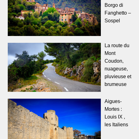
Borgo di
Fanghetto –
Sospel
La route du
Mont
Coudon,
nuageuse,
pluvieuse et
brumeuse
Aigues-
Mortes :
Louis IX ,
les Italiens