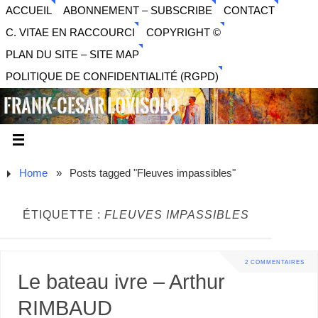
ACCUEIL
ABONNEMENT – SUBSCRIBE
CONTACT
C. VITAE EN RACCOURCI
COPYRIGHT ©
PLAN DU SITE – SITE MAP
POLITIQUE DE CONFIDENTIALITÉ (RGPD)
FRANK-CESAR LOVISOLO
ARTISTE PLURIDISCIPLINAIRE LIBERTAIRE - MUSIQUE,
SON, PHOTOGRAPHIE, ARTS NUMÉRIQUES, VIDÉO.
Home
»
Posts tagged "Fleuves impassibles"
ÉTIQUETTE :
FLEUVES IMPASSIBLES
2 COMMENTAIRES
Le bateau ivre – Arthur
RIMBAUD