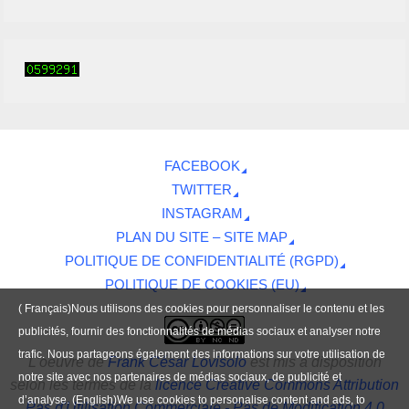
FACEBOOK
TWITTER
INSTAGRAM
PLAN DU SITE – SITE MAP
POLITIQUE DE CONFIDENTIALITÉ (RGPD)
POLITIQUE DE COOKIES (EU)
( Français)Nous utilisons des cookies pour personnaliser le contenu et les
publicités, fournir des fonctionnalités de médias sociaux et analyser notre
trafic. Nous partageons également des informations sur votre utilisation de
L'oeuvre
de
Frank César Lovisolo
est mis à disposition
notre site avec nos partenaires de médias sociaux, de publicité et
selon les termes de la
licence Creative Commons Attribution
d’analyse. (English)We use cookies to personalise content and ads, to
Pas d'Utilisation Commerciale - Pas de Modification 4.0