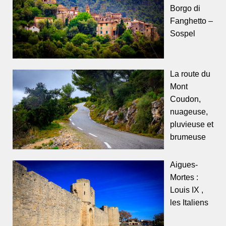
Borgo di
Fanghetto –
Sospel
La route du
Mont
Coudon,
nuageuse,
pluvieuse et
brumeuse
Aigues-
Mortes :
Louis IX ,
les Italiens