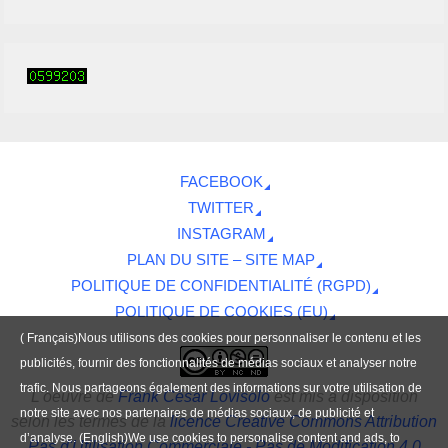
FACEBOOK
TWITTER
INSTAGRAM
PLAN DU SITE – SITE MAP
POLITIQUE DE CONFIDENTIALITÉ (RGPD)
POLITIQUE DE COOKIES (EU)
( Français)Nous utilisons des cookies pour personnaliser le contenu et les
publicités, fournir des fonctionnalités de médias sociaux et analyser notre
trafic. Nous partageons également des informations sur votre utilisation de
L'oeuvre
de
Frank César Lovisolo
est mis à disposition
notre site avec nos partenaires de médias sociaux, de publicité et
selon les termes de la
licence Creative Commons Attribution
d’analyse. (English)We use cookies to personalise content and ads, to
Pas d'Utilisation Commerciale - Pas de Modification 4.0