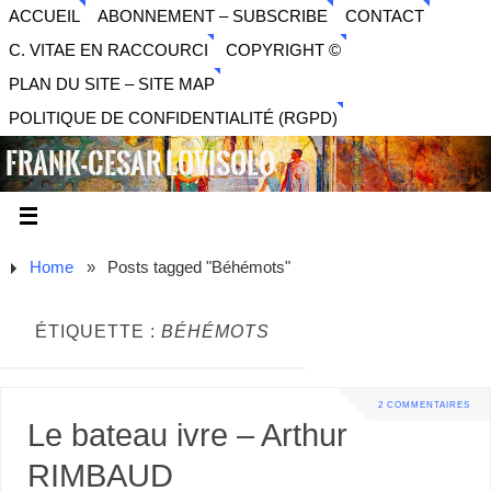
ACCUEIL
ABONNEMENT – SUBSCRIBE
CONTACT
C. VITAE EN RACCOURCI
COPYRIGHT ©
PLAN DU SITE – SITE MAP
POLITIQUE DE CONFIDENTIALITÉ (RGPD)
FRANK-CESAR LOVISOLO
ARTISTE PLURIDISCIPLINAIRE LIBERTAIRE - MUSIQUE,
SON, PHOTOGRAPHIE, ARTS NUMÉRIQUES, VIDÉO.
Home
»
Posts tagged "Béhémots"
ÉTIQUETTE :
BÉHÉMOTS
2 COMMENTAIRES
Le bateau ivre – Arthur
RIMBAUD