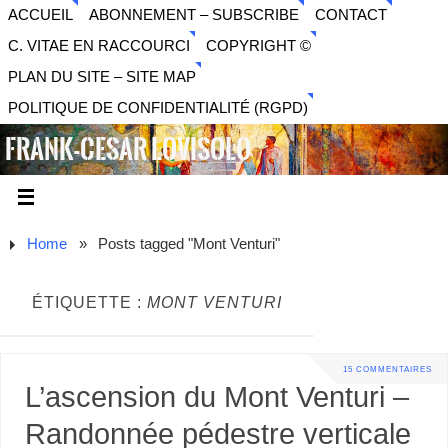
ACCUEIL
ABONNEMENT – SUBSCRIBE
CONTACT
C. VITAE EN RACCOURCI
COPYRIGHT ©
PLAN DU SITE – SITE MAP
POLITIQUE DE CONFIDENTIALITÉ (RGPD)
FRANK-CESAR LOVISOLO
ARTISTE PLURIDISCIPLINAIRE LIBERTAIRE - MUSIQUE,
SON, PHOTOGRAPHIE, ARTS NUMÉRIQUES, VIDÉO.
Home
»
Posts tagged "Mont Venturi"
ÉTIQUETTE :
MONT VENTURI
15 COMMENTAIRES
L’ascension du Mont Venturi –
Randonnée pédestre verticale