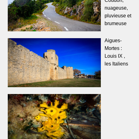
nuageuse,
pluvieuse et
brumeuse
Aigues-
Mortes :
Louis IX ,
les Italiens