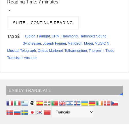
a
r
r
Reading Time:
7
minutes
b
e
l
a
s
e
a
t
s
g
e
e
o
i
d
t
…
o
d
r
d
k
r
c
e
A
e
n
M
l
P
a
o
I
s
y
e
e
r
p
r
g
a
r
g
k
n
s
p
e
i
SUITE – CONTINUE READING
e
e
t
r
l
s
r
s
audion
,
Fairlight
,
GRM
,
Hammond
,
Helmholtz Sound
TAGGÉ
Synthesiser
,
Joseph Fourier
,
Mellotron
,
Moog
,
MUSIC N
,
Musical Telegraph
,
Ondes Martenot
,
Telharmonium
,
Theremin
,
Tiode
,
Transistor
,
vocoder
EASILY TRANSLATE