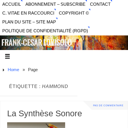
ACCUEIL
ABONNEMENT – SUBSCRIBE
CONTACT
C. VITAE EN RACCOURCI
COPYRIGHT ©
PLAN DU SITE – SITE MAP
POLITIQUE DE CONFIDENTIALITÉ (RGPD)
FRANK-CESAR LOVISOLO
ARTISTE PLURIDISCIPLINAIRE LIBERTAIRE - MUSIQUE,
SON, PHOTOGRAPHIE, ARTS NUMÉRIQUES, VIDÉO.
Home
»
Page
ÉTIQUETTE :
HAMMOND
PAS DE COMMENTAIRE
La Synthèse Sonore