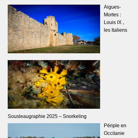
Aigues-
Mortes :
Louis IX ,
les Italiens
Sousleaugraphie 2025 – Snorkeling
Périple en
Occitanie