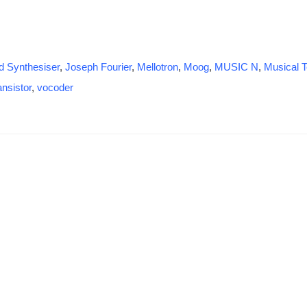
l
P
a
r
g
e
e
s
r
s
d Synthesiser
,
Joseph Fourier
,
Mellotron
,
Moog
,
MUSIC N
,
Musical T
ansistor
,
vocoder