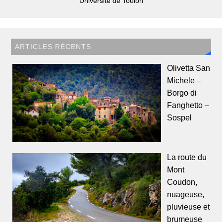
Université de Toulon
ARTICLES RÉCENTS
Olivetta San
Michele –
Borgo di
Fanghetto –
Sospel
La route du
Mont
Coudon,
nuageuse,
pluvieuse et
brumeuse