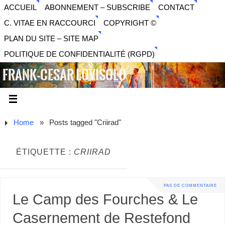
ACCUEIL
ABONNEMENT – SUBSCRIBE
CONTACT
C. VITAE EN RACCOURCI
COPYRIGHT ©
PLAN DU SITE – SITE MAP
POLITIQUE DE CONFIDENTIALITÉ (RGPD)
FRANK-CESAR LOVISOLO
ARTISTE PLURIDISCIPLINAIRE LIBERTAIRE - MUSIQUE,
SON, PHOTOGRAPHIE, ARTS NUMÉRIQUES, VIDÉO.
Home
»
Posts tagged "Criirad"
ÉTIQUETTE :
CRIIRAD
PAS DE COMMENTAIRE
Le Camp des Fourches & Le
Casernement de Restefond