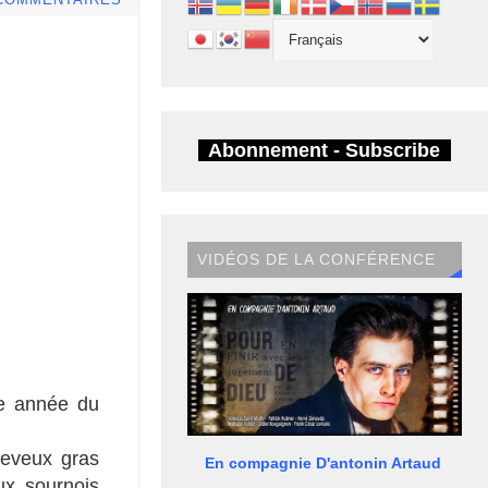
COMMENTAIRES
Abonnement - Subscribe
VIDÉOS DE LA CONFÉRENCE
me année du
heveux gras
En compagnie D'antonin Artaud
ux sournois