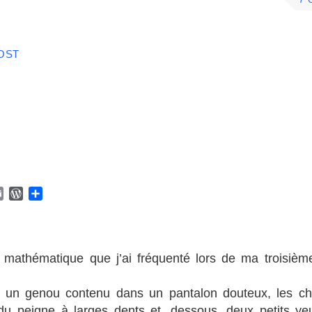
7 
OST
E
W
P
m
o
a
a
r
r
i
d
t
l
P
a
 mathématique que j’ai fréquenté lors de ma troisiè
r
g
e
e
s
r
ant un genou contenu dans un pantalon douteux, les c
s
 du peigne à larges dents et, dessous, deux petits ye