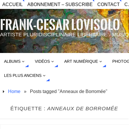
ACCUEIL
ABONNEMENT – SUBSCRIBE
CONTACT
C
FRANK-CESAR LOVISOLO
ARTISTE PLURIDISCIPLINAIRE LIBERTAIRE - MUS
ALBUMS
VIDÉOS
ART NUMÉRIQUE
PHOTOG
LES PLUS ANCIENS
Home
»
Posts tagged "Anneaux de Borromée"
ÉTIQUETTE :
ANNEAUX DE BORROMÉE