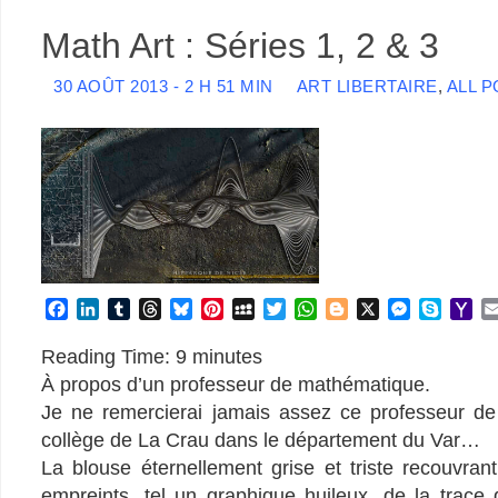
Math Art : Séries 1, 2 & 3
30 AOÛT 2013 - 2 H 51 MIN
ART LIBERTAIRE
,
ALL P
F
L
T
T
B
P
M
T
W
B
X
M
S
Y
a
i
u
h
l
i
y
w
h
l
e
k
a
c
n
m
r
u
n
S
i
a
o
s
y
h
Reading Time:
9
minutes
e
k
b
e
e
t
p
t
t
g
s
p
o
À propos d’un professeur de mathématique.
b
e
l
a
s
e
a
t
s
g
e
e
o
Je ne remercierai jamais assez ce professeur de
o
d
r
d
k
r
c
e
A
e
n
M
collège de La Crau dans le département du Var…
o
I
s
y
e
e
r
p
r
g
a
k
n
s
p
e
i
La blouse éternellement grise et triste recouvr
t
r
l
empreints, tel un graphique huileux, de la trace