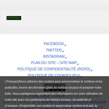
FACEBOOK
TWITTER
INSTAGRAM
PLAN DU SITE – SITE MAP
POLITIQUE DE CONFIDENTIALITÉ (RGPD)
POLITIQUE DE COOKIES (EU)
( Français)Nous utilisons des cookies pour personnaliser le contenu et les
publicités, fournir des fonctionnalités de médias sociaux et analyser notre
trafic. Nous partageons également des informations sur votre utilisation de
L'oeuvre
de
Frank César Lovisolo
est mis à disposition
notre site avec nos partenaires de médias sociaux, de publicité et
selon les termes de la
licence Creative Commons Attribution
d’analyse. (English)We use cookies to personalise content and ads, to
Pas d'Utilisation Commerciale - Pas de Modification 4.0