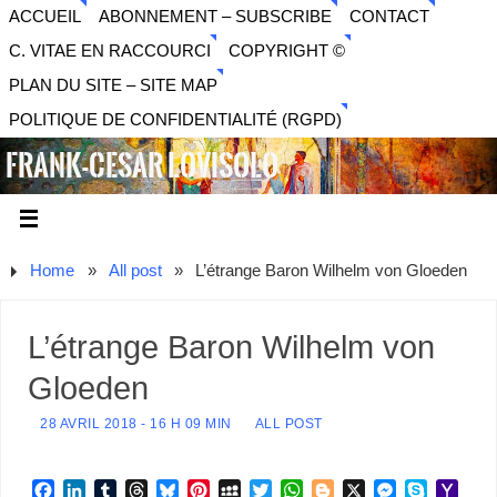
ACCUEIL
ABONNEMENT – SUBSCRIBE
CONTACT
C. VITAE EN RACCOURCI
COPYRIGHT ©
PLAN DU SITE – SITE MAP
POLITIQUE DE CONFIDENTIALITÉ (RGPD)
FRANK-CESAR LOVISOLO
ARTISTE PLURIDISCIPLINAIRE LIBERTAIRE - MUSIQUE,
SON, PHOTOGRAPHIE, ARTS NUMÉRIQUES, VIDÉO.
Home
»
All post
»
L’étrange Baron Wilhelm von Gloeden
L’étrange Baron Wilhelm von
Gloeden
28 AVRIL 2018 - 16 H 09 MIN
ALL POST
F
L
T
T
B
P
M
T
W
B
X
M
S
Y