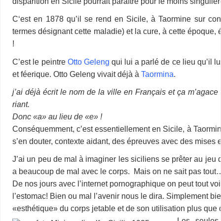
disparition en Sicile pourrait paraître pour le moins singulièr
C
‘est en 1878 qu’il se rend en Sicile, à Taormine sur co
termes désignant cette maladie) et la cure, à cette époque, ét
!
C’est le peintre
Otto Geleng
qui lui a parlé de ce lieu qu’il 
et féerique. Otto Geleng vivait déjà à
Taormina
.
j’ai déjà écrit le nom de la ville en Français et ça m’agac
riant.
Donc «a» au lieu de «e» !
Conséquemment, c’est essentiellement en Sicile, à Taormina
s’en douter, contexte aidant, des épreuves avec des mises 
J’ai un peu de mal à imaginer les siciliens se prêter au jeu
a beaucoup de mal avec le corps. Mais on ne sait pas tout
De nos jours avec l’internet pornographique on peut tout vo
l’estomac! Bien ou mal l’avenir nous le dira. Simplement bie
«esthétique» du corps jetable et de son utilisation plus qu
Les seules