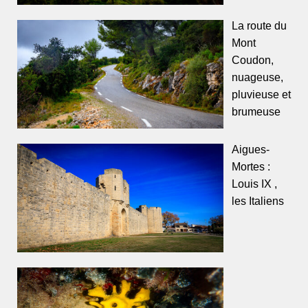
La route du
Mont
Coudon,
nuageuse,
pluvieuse et
brumeuse
Aigues-
Mortes :
Louis IX ,
les Italiens