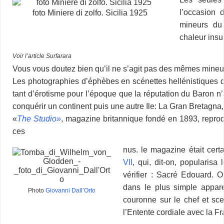
l’occasion d
foto Miniere di zolfo. Sicilia 1925
mineurs du 
chaleur insu
Voir l’article Surfarara
Vous vous doutez bien qu’il ne s’agit pas des mêmes mineur
Les photographies d’éphèbes en scénettes hellénistiques
tant d’érotisme pour l’époque que la réputation du Baron n’a
conquérir un continent puis une autre Ile: La Gran Bretagna, c
«
The Studio»
, magazine britannique fondé en 1893, reprod
ces
nus. le magazine était cert
VII
, qui, dit-on, popularisa
vérifier : Sacré Edouard. O
dans le plus simple appare
Photo
Giovanni Dall’Orto
couronne sur le chef et sc
l’Entente cordiale avec la F