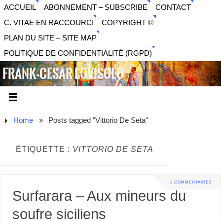
ACCUEIL
ABONNEMENT – SUBSCRIBE
CONTACT
C. VITAE EN RACCOURCI
COPYRIGHT ©
PLAN DU SITE – SITE MAP
POLITIQUE DE CONFIDENTIALITÉ (RGPD)
FRANK-CESAR LOVISOLO
ARTISTE PLURIDISCIPLINAIRE LIBERTAIRE - MUSIQUE,
SON, PHOTOGRAPHIE, ARTS NUMÉRIQUES, VIDÉO.
Home
»
Posts tagged "Vittorio De Seta"
ÉTIQUETTE :
VITTORIO DE SETA
2 COMMENTAIRES
Surfarara – Aux mineurs du
soufre siciliens