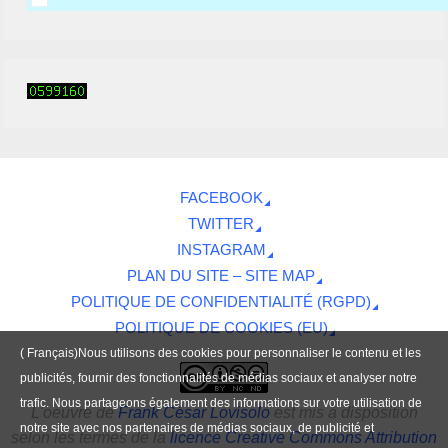
FACEBOOK
TWITTER
INSTAGRAM
PLAN DU SITE – SITE MAP
POLITIQUE DE CONFIDENTIALITÉ (RGPD)
POLITIQUE DE COOKIES (EU)
( Français)Nous utilisons des cookies pour personnaliser le contenu et les
publicités, fournir des fonctionnalités de médias sociaux et analyser notre
trafic. Nous partageons également des informations sur votre utilisation de
L'oeuvre
de
Frank César Lovisolo
est mis à disposition
notre site avec nos partenaires de médias sociaux, de publicité et
selon les termes de la
licence Creative Commons Attribution