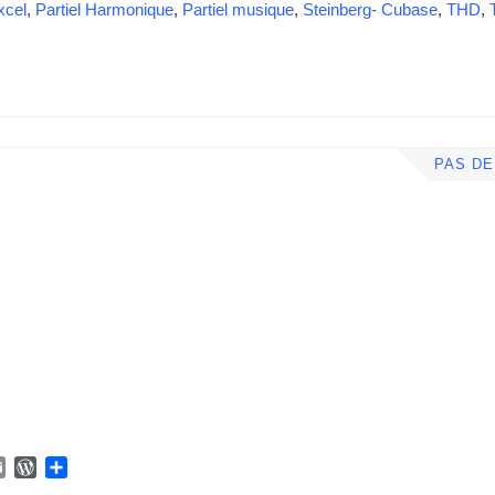
xcel
,
Partiel Harmonique
,
Partiel musique
,
Steinberg- Cubase
,
THD
,
PAS D
E
W
P
m
o
a