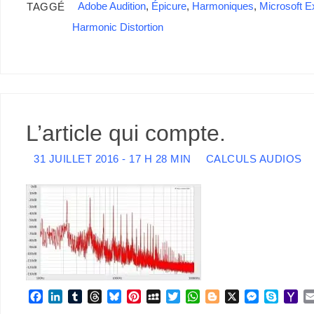
Adobe Audition
,
Épicure
,
Harmoniques
,
Microsoft E
TAGGÉ
Harmonic Distortion
L’article qui compte.
31 JUILLET 2016 - 17 H 28 MIN
CALCULS AUDIOS
F
L
T
T
B
P
M
T
W
B
X
M
S
Y
a
i
u
h
l
i
y
w
h
l
e
k
a