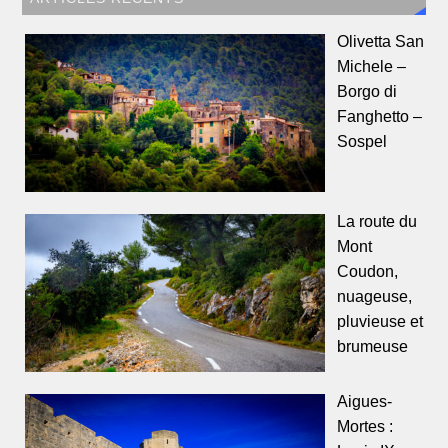
Olivetta San
Michele –
Borgo di
Fanghetto –
Sospel
La route du
Mont
Coudon,
nuageuse,
pluvieuse et
brumeuse
Aigues-
Mortes :