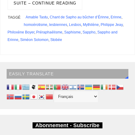
s
SUITE – CONTINUE READING
Amable Tastu
,
Chant de Sapho au bûcher d’Érinne
,
Erinne
,
TAGGÉ
homoérotisme
,
lesbiennes
,
Lesbos
,
Mythilène
,
Philippe Jeay
,
Philoxène Boyer
,
Préraphaélisme
,
Saphisme
,
Sappho
,
Sappho and
Erinne
,
Siméon Solomon
,
Stobée
EASILY TRANSLATE
Abonnement - Subscribe