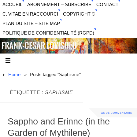
ACCUEIL
ABONNEMENT – SUBSCRIBE
CONTACT
C. VITAE EN RACCOURCI
COPYRIGHT ©
PLAN DU SITE – SITE MAP
POLITIQUE DE CONFIDENTIALITÉ (RGPD)
FRANK-CESAR LOVISOLO
ARTISTE PLURIDISCIPLINAIRE LIBERTAIRE - MUSIQUE,
SON, PHOTOGRAPHIE, ARTS NUMÉRIQUES, VIDÉO.
Home
»
Posts tagged "Saphisme"
ÉTIQUETTE :
SAPHISME
PAS DE COMMENTAIRE
Sappho and Erinne (in the
Garden of Mythilene)