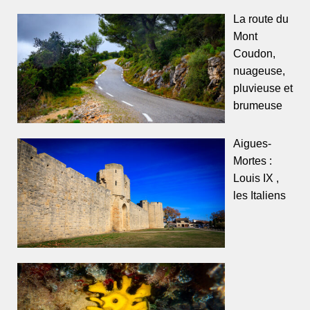
La route du
Mont
Coudon,
nuageuse,
pluvieuse et
brumeuse
Aigues-
Mortes :
Louis IX ,
les Italiens