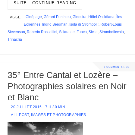
SUITE – CONTINUE READING
Cinépage
,
Gérard Ponthieu
,
Ginostra
,
Hôtel Ossidiana
,
Îles
TAGGÉ
Éoliennes
,
Ingrid Bergman
,
Isola di Stromboli:
,
Robert-Louis
Stevenson
,
Roberto Rossellini
,
Sciara del Fuoco
,
Sicile
,
Strombolicchio
,
Trinacria
5 COMMENTAIRES
35° Entre Cantal et Lozère –
Photographies solaires en Noir
et Blanc
20 JUILLET 2015 - 7 H 30 MIN
ALL POST
,
IMAGES ET PHOTOGRAPHIES