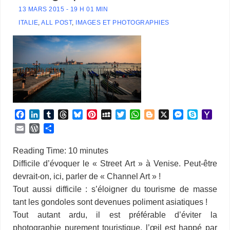
13 MARS 2015 - 19 H 01 MIN
ITALIE
,
ALL POST
,
IMAGES ET PHOTOGRAPHIES
F
L
T
T
B
P
M
T
W
B
X
M
S
Y
a
i
u
h
l
i
y
w
h
l
e
k
a
E
W
P
c
n
m
r
u
n
S
i
a
o
s
y
h
m
o
a
e
k
b
e
e
t
p
t
t
g
s
p
o
a
r
r
Reading Time:
10
minutes
b
e
l
a
s
e
a
t
s
g
e
e
o
i
d
t
Difficile d’évoquer le « Street Art » à Venise. Peut-être
o
d
r
d
k
r
c
e
A
e
n
M
l
P
a
devrait-on, ici, parler de « Channel Art » !
o
I
s
y
e
e
r
p
r
g
a
r
g
k
n
s
p
e
i
Tout aussi difficile : s’éloigner du tourisme de masse
e
e
t
r
l
s
r
tant les gondoles sont devenues poliment asiatiques !
s
Tout autant ardu, il est préférable d’éviter la
photographie purement touristique, l’œil est happé par