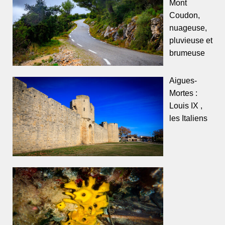
Mont
Coudon,
nuageuse,
pluvieuse et
brumeuse
Aigues-
Mortes :
Louis IX ,
les Italiens