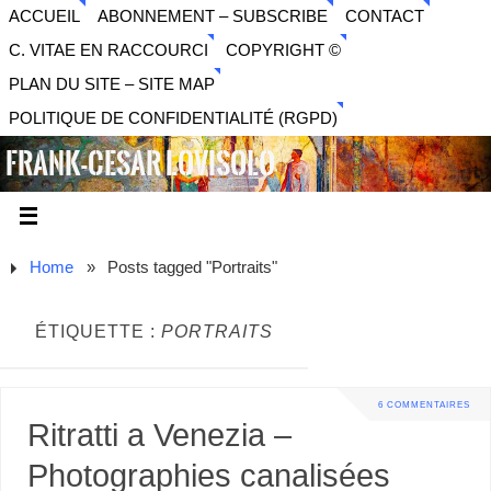
ACCUEIL
ABONNEMENT – SUBSCRIBE
CONTACT
C. VITAE EN RACCOURCI
COPYRIGHT ©
PLAN DU SITE – SITE MAP
POLITIQUE DE CONFIDENTIALITÉ (RGPD)
FRANK-CESAR LOVISOLO
ARTISTE PLURIDISCIPLINAIRE LIBERTAIRE - MUSIQUE,
SON, PHOTOGRAPHIE, ARTS NUMÉRIQUES, VIDÉO.
Home
»
Posts tagged "Portraits"
ÉTIQUETTE :
PORTRAITS
6 COMMENTAIRES
Ritratti a Venezia –
Photographies canalisées