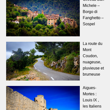
Michele –
Borgo di
Fanghetto –
Sospel
La route du
Mont
Coudon,
nuageuse,
pluvieuse et
brumeuse
Aigues-
Mortes :
Louis IX ,
les Italiens