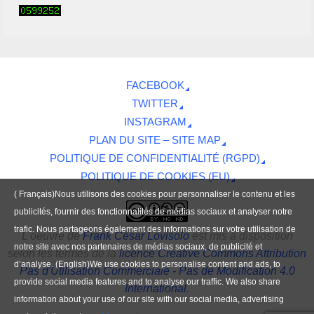
FACEBOOK
TWITTER
INSTAGRAM
PLAN DU SITE – SITE MAP
POLITIQUE DE CONFIDENTIALITÉ (RGPD)
POLITIQUE DE COOKIES (EU)
( Français)Nous utilisons des cookies pour personnaliser le contenu et les
publicités, fournir des fonctionnalités de médias sociaux et analyser notre
trafic. Nous partageons également des informations sur votre utilisation de
L'oeuvre
de
Frank César Lovisolo
est mis à disposition
notre site avec nos partenaires de médias sociaux, de publicité et
selon les termes de la
licence Creative Commons Attribution
d’analyse. (English)We use cookies to personalise content and ads, to
Pas d'Utilisation Commerciale - Pas de Modification 4.0
provide social media features and to analyse our traffic. We also share
International
.
information about your use of our site with our social media, advertising