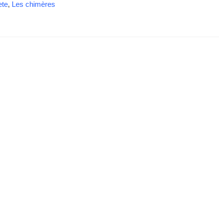
ete
,
Les chimères