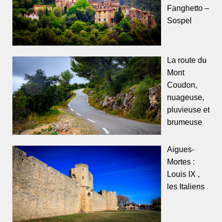
Fanghetto –
Sospel
La route du
Mont
Coudon,
nuageuse,
pluvieuse et
brumeuse
Aigues-
Mortes :
Louis IX ,
les Italiens