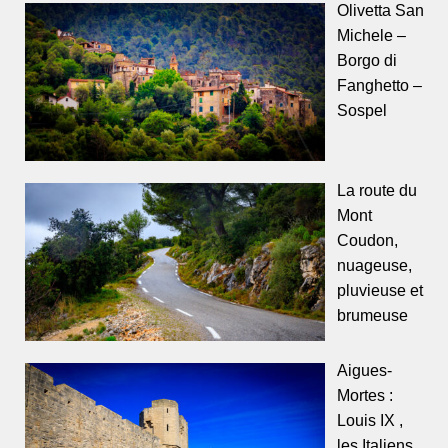
Olivetta San
Michele –
Borgo di
Fanghetto –
Sospel
La route du
Mont
Coudon,
nuageuse,
pluvieuse et
brumeuse
Aigues-
Mortes :
Louis IX ,
les Italiens