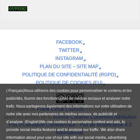
FACEBOOK
TWITTER
INSTAGRAM
PLAN DU SITE – SITE MAP
POLITIQUE DE CONFIDENTIALITÉ (RGPD)
POLITIQUE DE COOKIES (EU)
( Français)Nous utilisons des cookies pour personnaliser le contenu et les
publicités, fournir des fonctionnalités de médias sociaux et analyser notre
trafic. Nous partageons également des informations sur votre utilisation de
L'oeuvre
de
Frank César Lovisolo
est mis à disposition
notre site avec nos partenaires de médias sociaux, de publicité et
selon les termes de la
licence Creative Commons Attribution
d’analyse. (English)We use cookies to personalise content and ads, to
Pas d'Utilisation Commerciale - Pas de Modification 4.0
provide social media features and to analyse our traffic. We also share
International
.
information about your use of our site with our social media, advertising