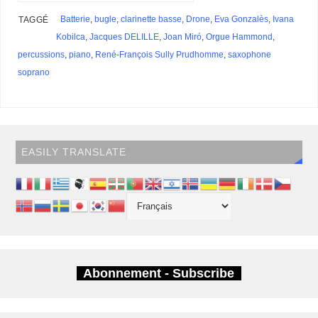
Batterie
,
bugle
,
clarinette basse
,
Drone
,
Eva Gonzalès
,
Ivana
TAGGÉ
Kobilca
,
Jacques DELILLE
,
Joan Miró
,
Orgue Hammond
,
percussions
,
piano
,
René-François Sully Prudhomme
,
saxophone
soprano
EASILY TRANSLATE
Abonnement - Subscribe