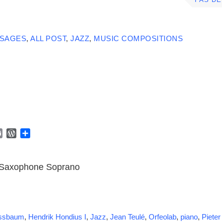
PAS D
SSAGES
,
ALL POST
,
JAZZ
,
MUSIC COMPOSITIONS
E
W
P
m
o
a
a
r
r
i
d
t
e, Saxophone Soprano
l
P
a
r
g
e
e
s
r
s
ussbaum
,
Hendrik Hondius I
,
Jazz
,
Jean Teulé
,
Orfeolab
,
piano
,
Pieter