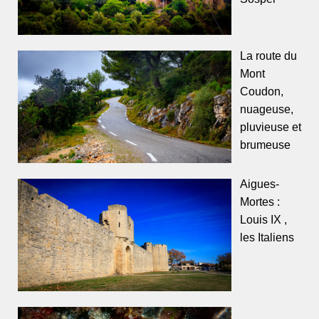
La route du
Mont
Coudon,
nuageuse,
pluvieuse et
brumeuse
Aigues-
Mortes :
Louis IX ,
les Italiens