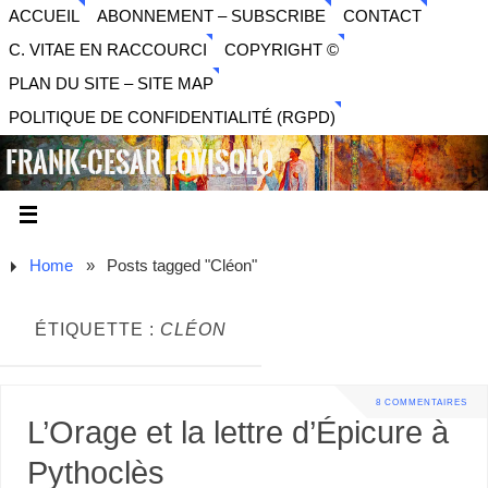
ACCUEIL
ABONNEMENT – SUBSCRIBE
CONTACT
C. VITAE EN RACCOURCI
COPYRIGHT ©
PLAN DU SITE – SITE MAP
POLITIQUE DE CONFIDENTIALITÉ (RGPD)
FRANK-CESAR LOVISOLO
ARTISTE PLURIDISCIPLINAIRE LIBERTAIRE - MUSIQUE,
SON, PHOTOGRAPHIE, ARTS NUMÉRIQUES, VIDÉO.
Home
»
Posts tagged "Cléon"
ÉTIQUETTE :
CLÉON
8 COMMENTAIRES
L’Orage et la lettre d’Épicure à
Pythoclès