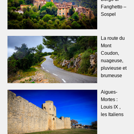
Fanghetto –
Sospel
La route du
Mont
Coudon,
nuageuse,
pluvieuse et
brumeuse
Aigues-
Mortes :
Louis IX ,
les Italiens