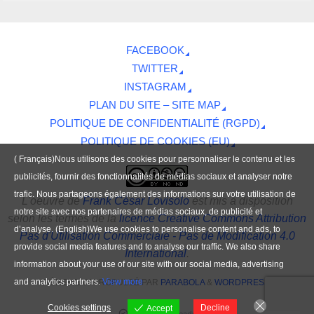
FACEBOOK
TWITTER
INSTAGRAM
PLAN DU SITE – SITE MAP
POLITIQUE DE CONFIDENTIALITÉ (RGPD)
POLITIQUE DE COOKIES (EU)
( Français)Nous utilisons des cookies pour personnaliser le contenu et les
publicités, fournir des fonctionnalités de médias sociaux et analyser notre
trafic. Nous partageons également des informations sur votre utilisation de
L'oeuvre
de
Frank César Lovisolo
est mis à disposition
notre site avec nos partenaires de médias sociaux, de publicité et
selon les termes de la
licence Creative Commons Attribution
d’analyse. (English)We use cookies to personalise content and ads, to
Pas d'Utilisation Commerciale - Pas de Modification 4.0
provide social media features and to analyse our traffic. We also share
International
.
information about your use of our site with our social media, advertising
and analytics partners.
View more
FIÈREMENT PROPULSÉ PAR
PARABOLA
&
WORDPRESS.
Cookies settings
Decline
Accept