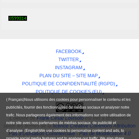
FACEBOOK
TWITTER
INSTAGRAM
PLAN DU SITE – SITE MAP
POLITIQUE DE CONFIDENTIALITÉ (RGPD)
POLITIQUE DE COOKIES (EU)
( Français)Nous utilisons des cookies pour personnaliser le contenu et les
publicités, fournir des fonctionnalités de médias sociaux et analyser notre
trafic. Nous partageons également des informations sur votre utilisation de
L'oeuvre
de
Frank César Lovisolo
est mis à disposition
notre site avec nos partenaires de médias sociaux, de publicité et
selon les termes de la
licence Creative Commons Attribution
d’analyse. (English)We use cookies to personalise content and ads, to
Pas d'Utilisation Commerciale - Pas de Modification 4.0
provide social media features and to analyse our traffic. We also share