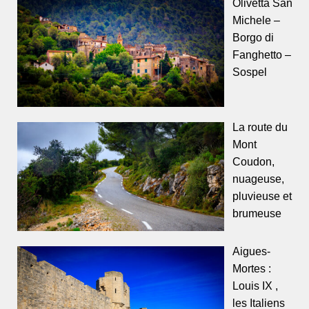
Olivetta San
Michele –
Borgo di
Fanghetto –
Sospel
La route du
Mont
Coudon,
nuageuse,
pluvieuse et
brumeuse
Aigues-
Mortes :
Louis IX ,
les Italiens