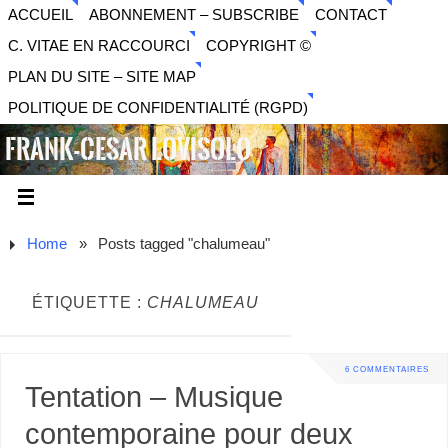
ACCUEIL
ABONNEMENT – SUBSCRIBE
CONTACT
C. VITAE EN RACCOURCI
COPYRIGHT ©
PLAN DU SITE – SITE MAP
POLITIQUE DE CONFIDENTIALITÉ (RGPD)
FRANK-CESAR LOVISOLO
ARTISTE PLURIDISCIPLINAIRE LIBERTAIRE - MUSIQUE,
SON, PHOTOGRAPHIE, ARTS NUMÉRIQUES, VIDÉO.
Home
»
Posts tagged "chalumeau"
ÉTIQUETTE :
CHALUMEAU
6 COMMENTAIRES
Tentation – Musique
contemporaine pour deux