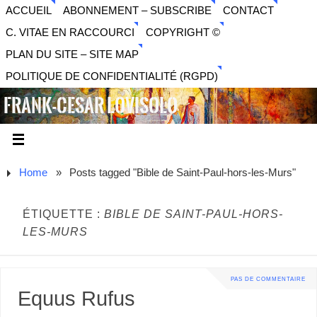
ACCUEIL
ABONNEMENT – SUBSCRIBE
CONTACT
C. VITAE EN RACCOURCI
COPYRIGHT ©
PLAN DU SITE – SITE MAP
POLITIQUE DE CONFIDENTIALITÉ (RGPD)
FRANK-CESAR LOVISOLO
ARTISTE PLURIDISCIPLINAIRE LIBERTAIRE - MUSIQUE,
SON, PHOTOGRAPHIE, ARTS NUMÉRIQUES, VIDÉO.
Home
»
Posts tagged "Bible de Saint-Paul-hors-les-Murs"
ÉTIQUETTE :
BIBLE DE SAINT-PAUL-HORS-
LES-MURS
PAS DE COMMENTAIRE
Equus Rufus