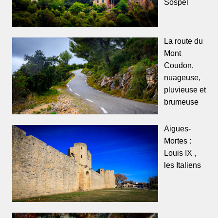
Sospel
La route du
Mont
Coudon,
nuageuse,
pluvieuse et
brumeuse
Aigues-
Mortes :
Louis IX ,
les Italiens